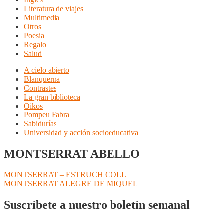
Literatura de viajes
Multimedia
Otros
Poesia
Regalo
Salud
A cielo abierto
Blanquerna
Contrastes
La gran biblioteca
Oikos
Pompeu Fabra
Sabidurías
Universidad y acción socioeducativa
MONTSERRAT ABELLO
Navegación
Anterior:
MONTSERRAT – ESTRUCH COLL
Siguiente:
MONTSERRAT ALEGRE DE MIQUEL
de
entradas
Suscríbete a nuestro boletín semanal