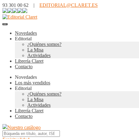
93 301 00 62 |
EDITORIAL@CLARET.ES
Novedades
Editorial
¿Quiénes somos?
La Misa
Actividades
Librería Claret
Contacto
Novedades
Los más vendidos
Editorial
¿Quiénes somos?
La Misa
Actividades
Librería Claret
Contacto
Nuestro catálogo