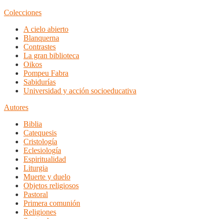
Colecciones
A cielo abierto
Blanquerna
Contrastes
La gran biblioteca
Oikos
Pompeu Fabra
Sabidurías
Universidad y acción socioeducativa
Autores
Biblia
Catequesis
Cristología
Eclesiología
Espiritualidad
Liturgia
Muerte y duelo
Objetos religiosos
Pastoral
Primera comunión
Religiones