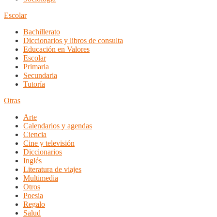
Escolar
Bachillerato
Diccionarios y libros de consulta
Educación en Valores
Escolar
Primaria
Secundaria
Tutoría
Otras
Arte
Calendarios y agendas
Ciencia
Cine y televisión
Diccionarios
Inglés
Literatura de viajes
Multimedia
Otros
Poesia
Regalo
Salud