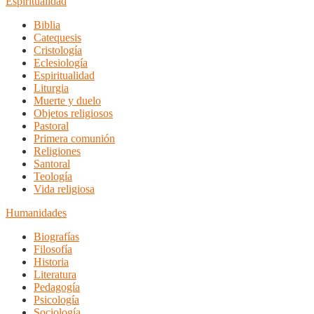
Espiritualidad
Biblia
Catequesis
Cristología
Eclesiología
Espiritualidad
Liturgia
Muerte y duelo
Objetos religiosos
Pastoral
Primera comunión
Religiones
Santoral
Teología
Vida religiosa
Humanidades
Biografías
Filosofía
Historia
Literatura
Pedagogía
Psicología
Sociología