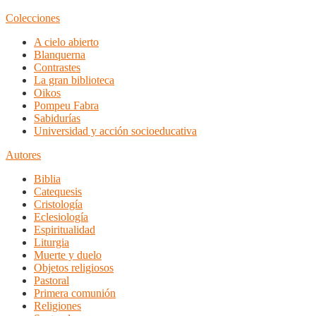
Colecciones
A cielo abierto
Blanquerna
Contrastes
La gran biblioteca
Oikos
Pompeu Fabra
Sabidurías
Universidad y acción socioeducativa
Autores
Biblia
Catequesis
Cristología
Eclesiología
Espiritualidad
Liturgia
Muerte y duelo
Objetos religiosos
Pastoral
Primera comunión
Religiones