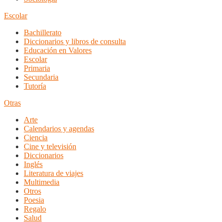
Escolar
Bachillerato
Diccionarios y libros de consulta
Educación en Valores
Escolar
Primaria
Secundaria
Tutoría
Otras
Arte
Calendarios y agendas
Ciencia
Cine y televisión
Diccionarios
Inglés
Literatura de viajes
Multimedia
Otros
Poesia
Regalo
Salud