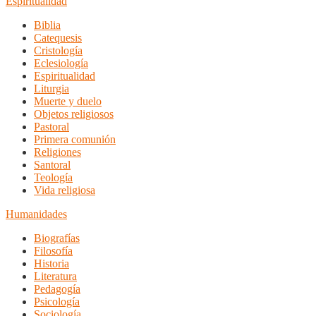
Espiritualidad
Biblia
Catequesis
Cristología
Eclesiología
Espiritualidad
Liturgia
Muerte y duelo
Objetos religiosos
Pastoral
Primera comunión
Religiones
Santoral
Teología
Vida religiosa
Humanidades
Biografías
Filosofía
Historia
Literatura
Pedagogía
Psicología
Sociología