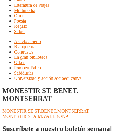
Literatura de viajes
Multimedia
Otros
Poesia
Regalo
Salud
A cielo abierto
Blanquerna
Contrastes
La gran biblioteca
Oikos
Pompeu Fabra
Sabidurías
Universidad y acción socioeducativa
MONESTIR ST. BENET.
MONTSERRAT
Navegación
Anterior:
MONESTIR SE ST.BENET.MONTSERRAT
Siguiente:
MONESTIR STA.M.VALLBONA
de
entradas
Suscríbete a nuestro boletín semanal