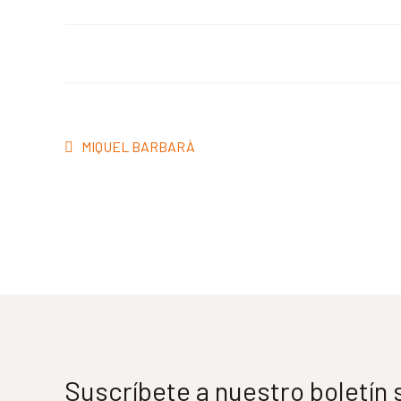
Navegación
Anterior:
MIQUEL BARBARÀ
de
entradas
Suscríbete a nuestro boletín