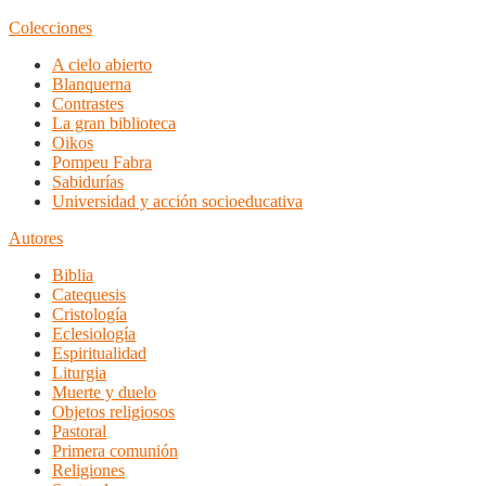
Colecciones
A cielo abierto
Blanquerna
Contrastes
La gran biblioteca
Oikos
Pompeu Fabra
Sabidurías
Universidad y acción socioeducativa
Autores
Biblia
Catequesis
Cristología
Eclesiología
Espiritualidad
Liturgia
Muerte y duelo
Objetos religiosos
Pastoral
Primera comunión
Religiones