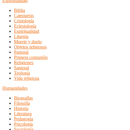
Espiritualidad
Biblia
Catequesis
Cristología
Eclesiología
Espiritualidad
Liturgia
Muerte y duelo
Objetos religiosos
Pastoral
Primera comunión
Religiones
Santoral
Teología
Vida religiosa
Humanidades
Biografías
Filosofía
Historia
Literatura
Pedagogía
Psicología
Sociología