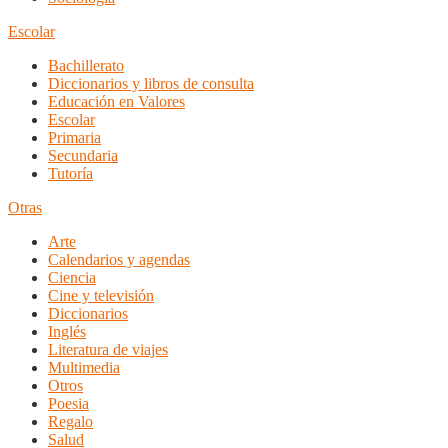
Escolar
Bachillerato
Diccionarios y libros de consulta
Educación en Valores
Escolar
Primaria
Secundaria
Tutoría
Otras
Arte
Calendarios y agendas
Ciencia
Cine y televisión
Diccionarios
Inglés
Literatura de viajes
Multimedia
Otros
Poesia
Regalo
Salud