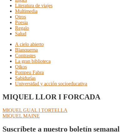
Literatura de viajes
Multimedia
Otros
Poesia
Regalo
Salud
A cielo abierto
Blanquerna
Contrastes
La gran biblioteca
Oikos
Pompeu Fabra
Sabidurías
Universidad y acción socioeducativa
MIQUEL LLOR I FORCADA
Navegación
Anterior:
MIQUEL GUAL I TORTELLA
Siguiente:
MIQUEL MAINE
de
entradas
Suscríbete a nuestro boletín semanal