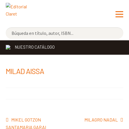
NOVEDADES
NUESTRO CATÁLOGO
LOS MÁS VENDIDOS
EDITORIAL
Exp
MILAD AISSA
el
LIBRERÍA CLARET
me
CONTACTO
hijo
Navegación
Anterior:
Siguiente:
MIKEL GOTZON
MILAGRO NADAL
de
SANTAMARIA GARAI