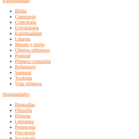
Espiritualidad
Biblia
Catequesis
Cristología
Eclesiología
Espiritualidad
Liturgia
Muerte y duelo
Objetos religiosos
Pastoral
Primera comunión
Religiones
Santoral
Teología
Vida religiosa
Humanidades
Biografías
Filosofía
Historia
Literatura
Pedagogía
Psicología
Sociología