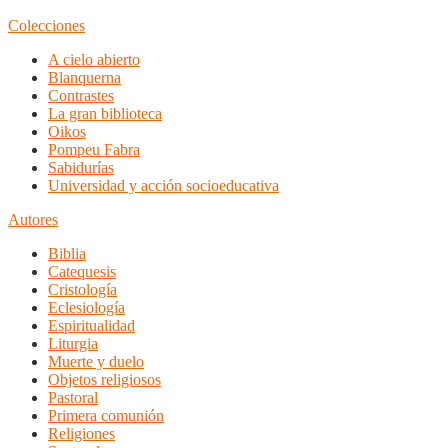
Colecciones
A cielo abierto
Blanquerna
Contrastes
La gran biblioteca
Oikos
Pompeu Fabra
Sabidurías
Universidad y acción socioeducativa
Autores
Biblia
Catequesis
Cristología
Eclesiología
Espiritualidad
Liturgia
Muerte y duelo
Objetos religiosos
Pastoral
Primera comunión
Religiones