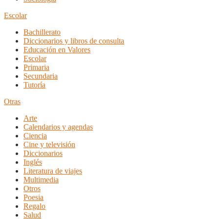
Escolar
Bachillerato
Diccionarios y libros de consulta
Educación en Valores
Escolar
Primaria
Secundaria
Tutoría
Otras
Arte
Calendarios y agendas
Ciencia
Cine y televisión
Diccionarios
Inglés
Literatura de viajes
Multimedia
Otros
Poesia
Regalo
Salud