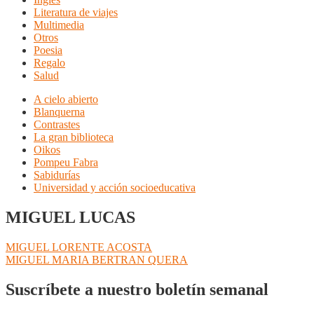
Literatura de viajes
Multimedia
Otros
Poesia
Regalo
Salud
A cielo abierto
Blanquerna
Contrastes
La gran biblioteca
Oikos
Pompeu Fabra
Sabidurías
Universidad y acción socioeducativa
MIGUEL LUCAS
Navegación
Anterior:
MIGUEL LORENTE ACOSTA
Siguiente:
MIGUEL MARIA BERTRAN QUERA
de
entradas
Suscríbete a nuestro boletín semanal