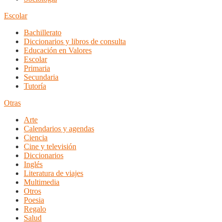
Escolar
Bachillerato
Diccionarios y libros de consulta
Educación en Valores
Escolar
Primaria
Secundaria
Tutoría
Otras
Arte
Calendarios y agendas
Ciencia
Cine y televisión
Diccionarios
Inglés
Literatura de viajes
Multimedia
Otros
Poesia
Regalo
Salud