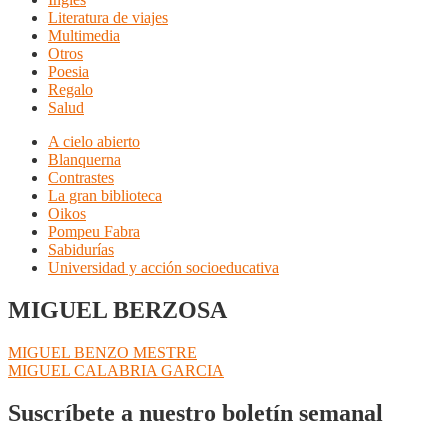
Literatura de viajes
Multimedia
Otros
Poesia
Regalo
Salud
A cielo abierto
Blanquerna
Contrastes
La gran biblioteca
Oikos
Pompeu Fabra
Sabidurías
Universidad y acción socioeducativa
MIGUEL BERZOSA
Navegación
Anterior:
MIGUEL BENZO MESTRE
Siguiente:
MIGUEL CALABRIA GARCIA
de
entradas
Suscríbete a nuestro boletín semanal