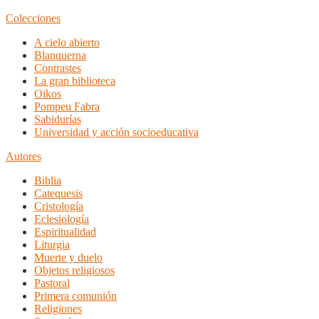
Colecciones
A cielo abierto
Blanquerna
Contrastes
La gran biblioteca
Oikos
Pompeu Fabra
Sabidurías
Universidad y acción socioeducativa
Autores
Biblia
Catequesis
Cristología
Eclesiología
Espiritualidad
Liturgia
Muerte y duelo
Objetos religiosos
Pastoral
Primera comunión
Religiones