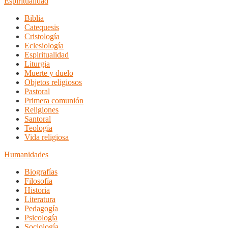
Espiritualidad
Biblia
Catequesis
Cristología
Eclesiología
Espiritualidad
Liturgia
Muerte y duelo
Objetos religiosos
Pastoral
Primera comunión
Religiones
Santoral
Teología
Vida religiosa
Humanidades
Biografías
Filosofía
Historia
Literatura
Pedagogía
Psicología
Sociología