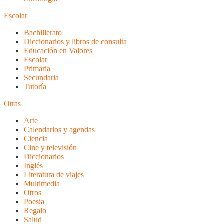
Escolar
Bachillerato
Diccionarios y libros de consulta
Educación en Valores
Escolar
Primaria
Secundaria
Tutoría
Otras
Arte
Calendarios y agendas
Ciencia
Cine y televisión
Diccionarios
Inglés
Literatura de viajes
Multimedia
Otros
Poesia
Regalo
Salud