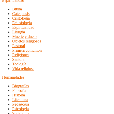
Espiritualidad
Biblia
Catequesis
Cristología
Eclesiología
Espiritualidad
Liturgia
Muerte y duelo
Objetos religiosos
Pastoral
Primera comunión
Religiones
Santoral
Teología
Vida religiosa
Humanidades
Biografías
Filosofía
Historia
Literatura
Pedagogía
Psicología
Sociología