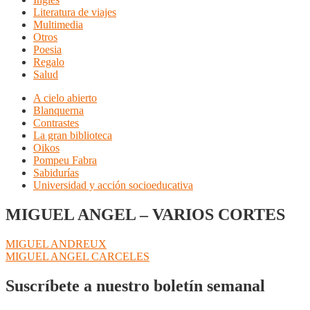
Literatura de viajes
Multimedia
Otros
Poesia
Regalo
Salud
A cielo abierto
Blanquerna
Contrastes
La gran biblioteca
Oikos
Pompeu Fabra
Sabidurías
Universidad y acción socioeducativa
MIGUEL ANGEL – VARIOS CORTES
Navegación
Anterior:
MIGUEL ANDREUX
Siguiente:
MIGUEL ANGEL CARCELES
de
entradas
Suscríbete a nuestro boletín semanal