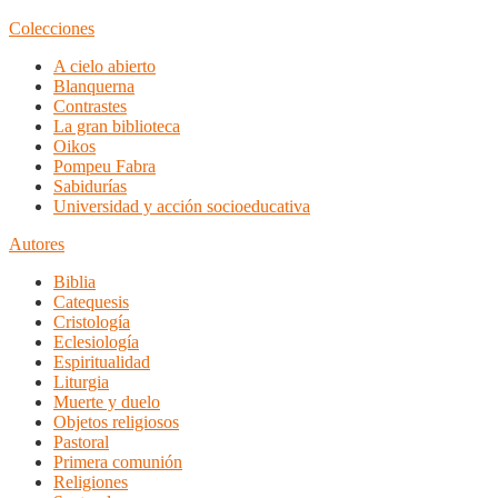
Colecciones
A cielo abierto
Blanquerna
Contrastes
La gran biblioteca
Oikos
Pompeu Fabra
Sabidurías
Universidad y acción socioeducativa
Autores
Biblia
Catequesis
Cristología
Eclesiología
Espiritualidad
Liturgia
Muerte y duelo
Objetos religiosos
Pastoral
Primera comunión
Religiones