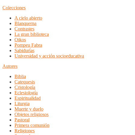
Colecciones
A cielo abierto
Blanquerna
Contrastes
La gran biblioteca
Oikos
Pompeu Fabra
Sabidurías
Universidad y acción socioeducativa
Autores
Biblia
Catequesis
Cristología
Eclesiología
Espiritualidad
Liturgia
Muerte y duelo
Objetos religiosos
Pastoral
Primera comunión
Religiones