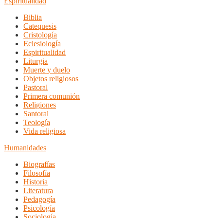
Espiritualidad
Biblia
Catequesis
Cristología
Eclesiología
Espiritualidad
Liturgia
Muerte y duelo
Objetos religiosos
Pastoral
Primera comunión
Religiones
Santoral
Teología
Vida religiosa
Humanidades
Biografías
Filosofía
Historia
Literatura
Pedagogía
Psicología
Sociología