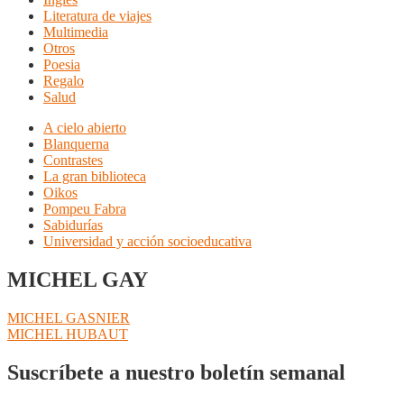
Literatura de viajes
Multimedia
Otros
Poesia
Regalo
Salud
A cielo abierto
Blanquerna
Contrastes
La gran biblioteca
Oikos
Pompeu Fabra
Sabidurías
Universidad y acción socioeducativa
MICHEL GAY
Navegación
Anterior:
MICHEL GASNIER
Siguiente:
MICHEL HUBAUT
de
entradas
Suscríbete a nuestro boletín semanal