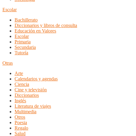
Escolar
Bachillerato
Diccionarios y libros de consulta
Educación en Valores
Escolar
Primaria
Secundaria
Tutoría
Otras
Arte
Calendarios y agendas
Ciencia
Cine y televisión
Diccionarios
Inglés
Literatura de viajes
Multimedia
Otros
Poesia
Regalo
Salud