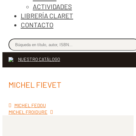
ACTIVIDADES
LIBRERÍA CLARET
CONTACTO
NUESTRO CATÁLOGO
MICHEL FIEVET
Anterior:
Navegación
MICHEL FEDOU
Siguiente:
MICHEL FROIDURE
de
entradas