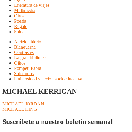
Literatura de viajes
Multimedia
Otros
Poesia
Regalo
Salud
A cielo abierto
Blanquerna
Contrastes
La gran biblioteca
Oikos
Pompeu Fabra
Sabidurías
Universidad y acción socioeducativa
MICHAEL KERRIGAN
Navegación
Anterior:
MICHAEL JORDAN
Siguiente:
MICHAEL KING
de
entradas
Suscríbete a nuestro boletín semanal