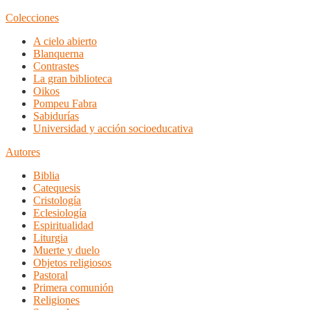
Colecciones
A cielo abierto
Blanquerna
Contrastes
La gran biblioteca
Oikos
Pompeu Fabra
Sabidurías
Universidad y acción socioeducativa
Autores
Biblia
Catequesis
Cristología
Eclesiología
Espiritualidad
Liturgia
Muerte y duelo
Objetos religiosos
Pastoral
Primera comunión
Religiones