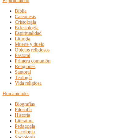
Espiritualidad
Biblia
Catequesis
Cristología
Eclesiología
Espiritualidad
Liturgia
Muerte y duelo
Objetos religiosos
Pastoral
Primera comunión
Religiones
Santoral
Teología
Vida religiosa
Humanidades
Biografías
Filosofía
Historia
Literatura
Pedagogía
Psicología
Sociología