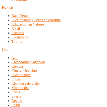
Escolar
Bachillerato
Diccionarios y libros de consulta
Educación en Valores
Escolar
Primaria
Secundaria
Tutoría
Otras
Arte
Calendarios y agendas
Ciencia
Cine y televisión
Diccionarios
Inglés
Literatura de viajes
Multimedia
Otros
Poesia
Regalo
Salud