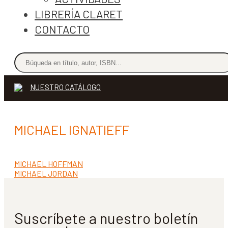
LIBRERÍA CLARET
CONTACTO
NUESTRO CATÁLOGO
MICHAEL IGNATIEFF
Anterior:
MICHAEL HOFFMAN
Navegación
Siguiente:
MICHAEL JORDAN
de
entradas
Suscríbete a nuestro boletín