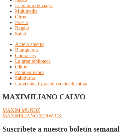
Literatura de viajes
Multimedia
Otros
Poesia
Regalo
Salud
A cielo abierto
Blanquerna
Contrastes
La gran biblioteca
Oikos
Pompeu Fabra
Sabidurías
Universidad y acción socioeducativa
MAXIMILIANO CALVO
Navegación
Anterior:
MAXIM MUÑOZ
Siguiente:
MAXIMILIANO ZERWICK
de
entradas
Suscríbete a nuestro boletín semanal