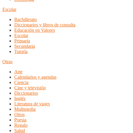
Escolar
Bachillerato
Diccionarios y libros de consulta
Educación en Valores
Escolar
Primaria
Secundaria
Tutoría
Otras
Arte
Calendarios y agendas
Ciencia
Cine y televisión
Diccionarios
Inglés
Literatura de viajes
Multimedia
Otros
Poesia
Regalo
Salud