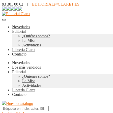
93 301 00 62 |
EDITORIAL@CLARET.ES
Novedades
Editorial
¿Quiénes somos?
La Misa
Actividades
Librería Claret
Contacto
Novedades
Los más vendidos
Editorial
¿Quiénes somos?
La Misa
Actividades
Librería Claret
Contacto
Nuestro catálogo