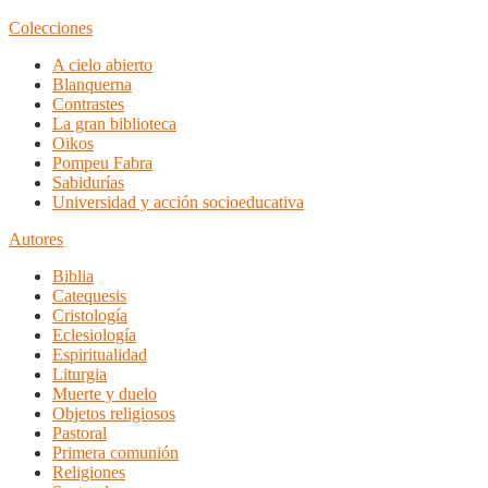
Colecciones
A cielo abierto
Blanquerna
Contrastes
La gran biblioteca
Oikos
Pompeu Fabra
Sabidurías
Universidad y acción socioeducativa
Autores
Biblia
Catequesis
Cristología
Eclesiología
Espiritualidad
Liturgia
Muerte y duelo
Objetos religiosos
Pastoral
Primera comunión
Religiones