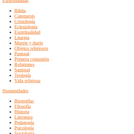
Espiritualidad
Biblia
Catequesis
Cristología
Eclesiología
Espiritualidad
Liturgia
Muerte y duelo
Objetos religiosos
Pastoral
Primera comunión
Religiones
Santoral
Teología
Vida religiosa
Humanidades
Biografías
Filosofía
Historia
Literatura
Pedagogía
Psicología
Sociología