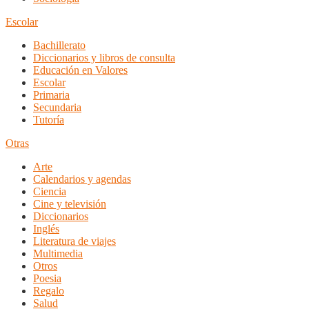
Escolar
Bachillerato
Diccionarios y libros de consulta
Educación en Valores
Escolar
Primaria
Secundaria
Tutoría
Otras
Arte
Calendarios y agendas
Ciencia
Cine y televisión
Diccionarios
Inglés
Literatura de viajes
Multimedia
Otros
Poesia
Regalo
Salud