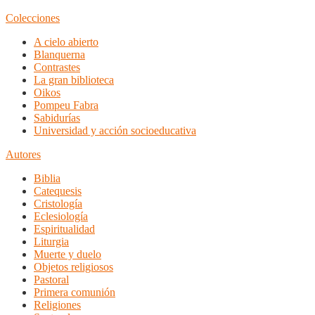
Colecciones
A cielo abierto
Blanquerna
Contrastes
La gran biblioteca
Oikos
Pompeu Fabra
Sabidurías
Universidad y acción socioeducativa
Autores
Biblia
Catequesis
Cristología
Eclesiología
Espiritualidad
Liturgia
Muerte y duelo
Objetos religiosos
Pastoral
Primera comunión
Religiones