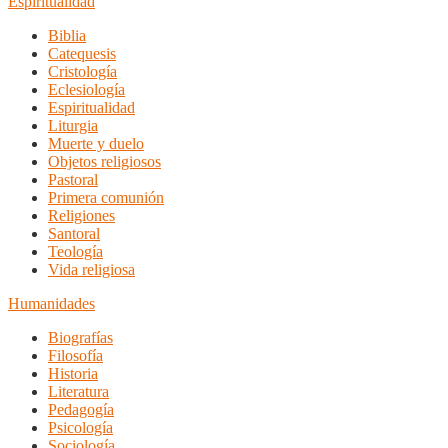
Espiritualidad
Biblia
Catequesis
Cristología
Eclesiología
Espiritualidad
Liturgia
Muerte y duelo
Objetos religiosos
Pastoral
Primera comunión
Religiones
Santoral
Teología
Vida religiosa
Humanidades
Biografías
Filosofía
Historia
Literatura
Pedagogía
Psicología
Sociología