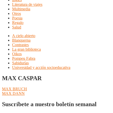
Literatura de viajes
Multimedia
Otros
Poesia
Regalo
Salud
A cielo abierto
Blanquerna
Contrastes
La gran biblioteca
Oikos
Pompeu Fabra
Sabidurías
Universidad y acción socioeducativa
MAX CASPAR
Navegación
Anterior:
MAX BRUCH
Siguiente:
MAX DANN
de
entradas
Suscríbete a nuestro boletín semanal