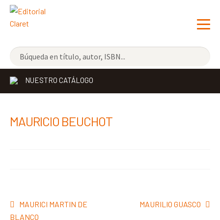
NOVEDADES
NUESTRO CATÁLOGO
LOS MÁS VENDIDOS
EDITORIAL
Exp
MAURICIO BEUCHOT
el
LIBRERÍA CLARET
me
CONTACTO
hijo
Navegación
Anterior:
Siguiente:
MAURICI MARTIN DE
MAURILIO GUASCO
de
BLANCO