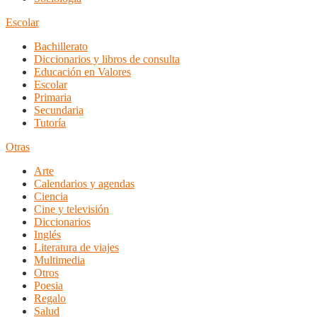
Escolar
Bachillerato
Diccionarios y libros de consulta
Educación en Valores
Escolar
Primaria
Secundaria
Tutoría
Otras
Arte
Calendarios y agendas
Ciencia
Cine y televisión
Diccionarios
Inglés
Literatura de viajes
Multimedia
Otros
Poesia
Regalo
Salud