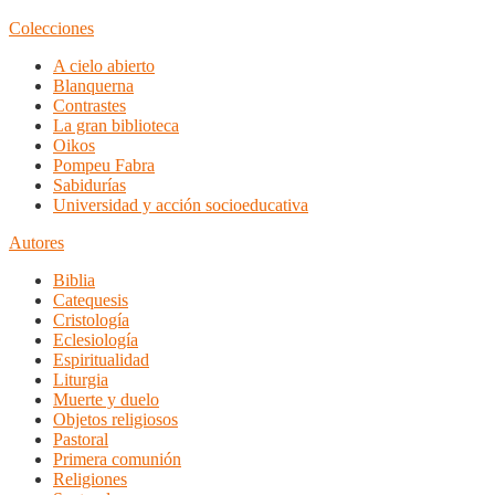
Colecciones
A cielo abierto
Blanquerna
Contrastes
La gran biblioteca
Oikos
Pompeu Fabra
Sabidurías
Universidad y acción socioeducativa
Autores
Biblia
Catequesis
Cristología
Eclesiología
Espiritualidad
Liturgia
Muerte y duelo
Objetos religiosos
Pastoral
Primera comunión
Religiones