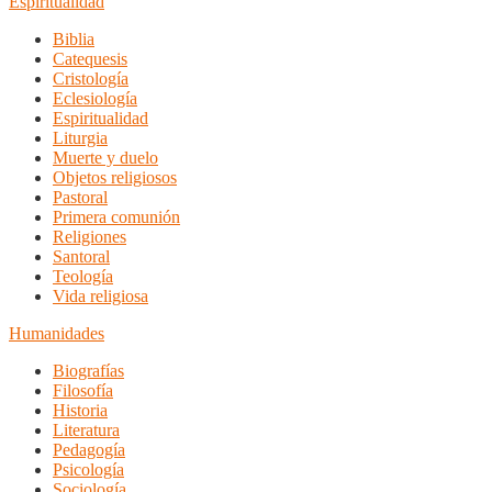
Espiritualidad
Biblia
Catequesis
Cristología
Eclesiología
Espiritualidad
Liturgia
Muerte y duelo
Objetos religiosos
Pastoral
Primera comunión
Religiones
Santoral
Teología
Vida religiosa
Humanidades
Biografías
Filosofía
Historia
Literatura
Pedagogía
Psicología
Sociología