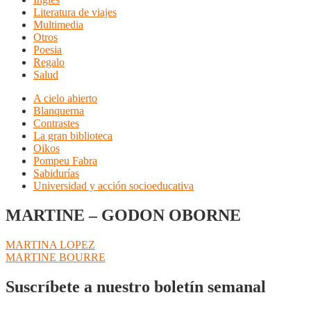
Literatura de viajes
Multimedia
Otros
Poesia
Regalo
Salud
A cielo abierto
Blanquerna
Contrastes
La gran biblioteca
Oikos
Pompeu Fabra
Sabidurías
Universidad y acción socioeducativa
MARTINE – GODON OBORNE
Navegación
Anterior:
MARTINA LOPEZ
Siguiente:
MARTINE BOURRE
de
entradas
Suscríbete a nuestro boletín semanal