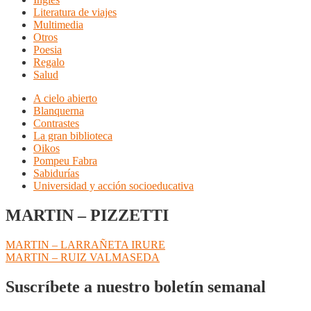
Literatura de viajes
Multimedia
Otros
Poesia
Regalo
Salud
A cielo abierto
Blanquerna
Contrastes
La gran biblioteca
Oikos
Pompeu Fabra
Sabidurías
Universidad y acción socioeducativa
MARTIN – PIZZETTI
Navegación
Anterior:
MARTIN – LARRAÑETA IRURE
Siguiente:
MARTIN – RUIZ VALMASEDA
de
entradas
Suscríbete a nuestro boletín semanal