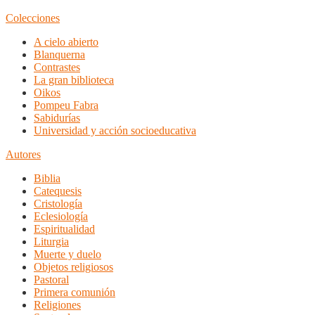
Colecciones
A cielo abierto
Blanquerna
Contrastes
La gran biblioteca
Oikos
Pompeu Fabra
Sabidurías
Universidad y acción socioeducativa
Autores
Biblia
Catequesis
Cristología
Eclesiología
Espiritualidad
Liturgia
Muerte y duelo
Objetos religiosos
Pastoral
Primera comunión
Religiones