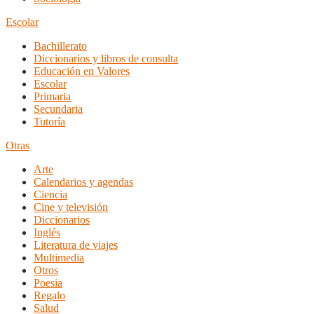
Escolar
Bachillerato
Diccionarios y libros de consulta
Educación en Valores
Escolar
Primaria
Secundaria
Tutoría
Otras
Arte
Calendarios y agendas
Ciencia
Cine y televisión
Diccionarios
Inglés
Literatura de viajes
Multimedia
Otros
Poesia
Regalo
Salud