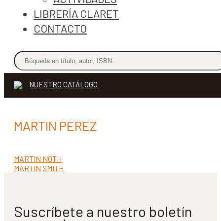
LIBRERÍA CLARET
CONTACTO
NUESTRO CATÁLOGO
MARTIN PEREZ
Anterior:
MARTIN NOTH
Navegación
Siguiente:
MARTIN SMITH
de
entradas
Suscríbete a nuestro boletín