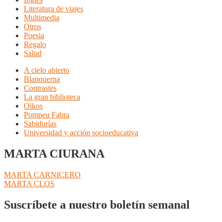
Literatura de viajes
Multimedia
Otros
Poesia
Regalo
Salud
A cielo abierto
Blanquerna
Contrastes
La gran biblioteca
Oikos
Pompeu Fabra
Sabidurías
Universidad y acción socioeducativa
MARTA CIURANA
Navegación
Anterior:
MARTA CARNICERO
Siguiente:
MARTA CLOS
de
entradas
Suscríbete a nuestro boletín semanal