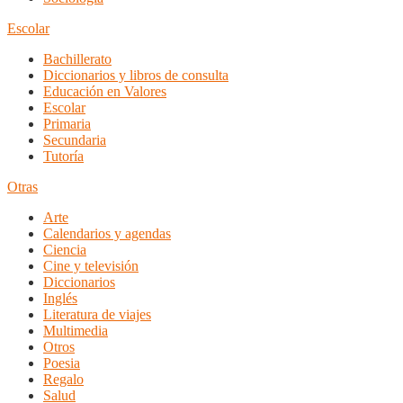
Escolar
Bachillerato
Diccionarios y libros de consulta
Educación en Valores
Escolar
Primaria
Secundaria
Tutoría
Otras
Arte
Calendarios y agendas
Ciencia
Cine y televisión
Diccionarios
Inglés
Literatura de viajes
Multimedia
Otros
Poesia
Regalo
Salud