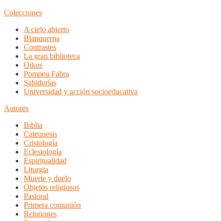
Colecciones
A cielo abierto
Blanquerna
Contrastes
La gran biblioteca
Oikos
Pompeu Fabra
Sabidurías
Universidad y acción socioeducativa
Autores
Biblia
Catequesis
Cristología
Eclesiología
Espiritualidad
Liturgia
Muerte y duelo
Objetos religiosos
Pastoral
Primera comunión
Religiones