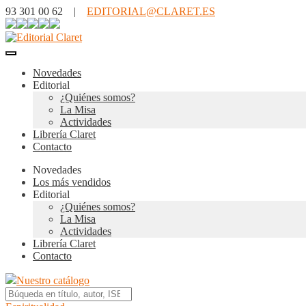
93 301 00 62 |
EDITORIAL@CLARET.ES
Novedades
Editorial
¿Quiénes somos?
La Misa
Actividades
Librería Claret
Contacto
Novedades
Los más vendidos
Editorial
¿Quiénes somos?
La Misa
Actividades
Librería Claret
Contacto
Nuestro catálogo