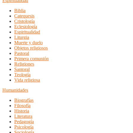
Espiritualidad
Biblia
Catequesis
Cristología
Eclesiología
Espiritualidad
Liturgia
Muerte y duelo
Objetos religiosos
Pastoral
Primera comunión
Religiones
Santoral
Teología
Vida religiosa
Humanidades
Biografías
Filosofía
Historia
Literatura
Pedagogía
Psicología
Sociología