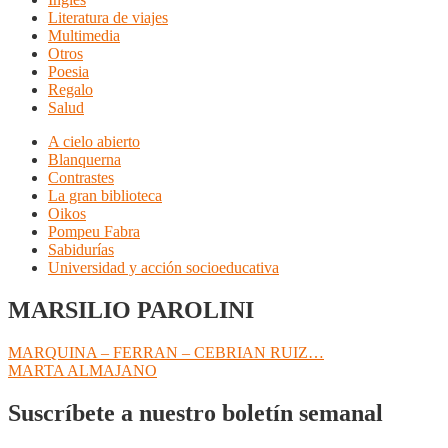
Literatura de viajes
Multimedia
Otros
Poesia
Regalo
Salud
A cielo abierto
Blanquerna
Contrastes
La gran biblioteca
Oikos
Pompeu Fabra
Sabidurías
Universidad y acción socioeducativa
MARSILIO PAROLINI
Navegación
Anterior:
MARQUINA – FERRAN – CEBRIAN RUIZ…
Siguiente:
MARTA ALMAJANO
de
entradas
Suscríbete a nuestro boletín semanal