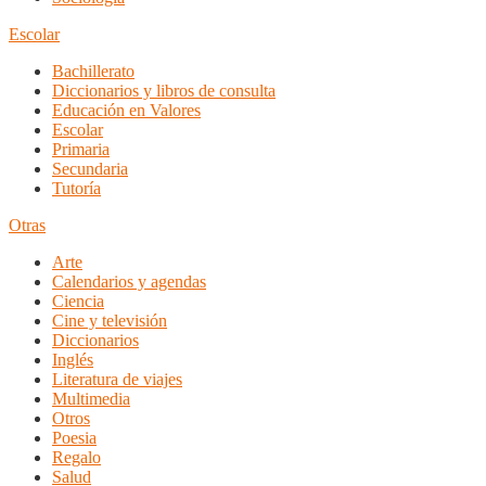
Escolar
Bachillerato
Diccionarios y libros de consulta
Educación en Valores
Escolar
Primaria
Secundaria
Tutoría
Otras
Arte
Calendarios y agendas
Ciencia
Cine y televisión
Diccionarios
Inglés
Literatura de viajes
Multimedia
Otros
Poesia
Regalo
Salud