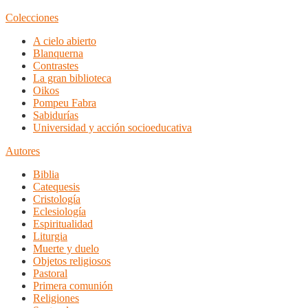
Colecciones
A cielo abierto
Blanquerna
Contrastes
La gran biblioteca
Oikos
Pompeu Fabra
Sabidurías
Universidad y acción socioeducativa
Autores
Biblia
Catequesis
Cristología
Eclesiología
Espiritualidad
Liturgia
Muerte y duelo
Objetos religiosos
Pastoral
Primera comunión
Religiones