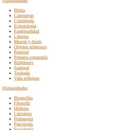
Espiritualidad
Biblia
Catequesis
Cristología
Eclesiología
Espiritualidad
Liturgia
Muerte y duelo
Objetos religiosos
Pastoral
Primera comunión
Religiones
Santoral
Teología
Vida religiosa
Humanidades
Biografías
Filosofía
Historia
Literatura
Pedagogía
Psicología
Sociología