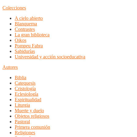
Colecciones
A cielo abierto
Blanquerna
Contrastes
La gran biblioteca
Oikos
Pompeu Fabra
Sabidurías
Universidad y acción socioeducativa
Autores
Biblia
Catequesis
Cristología
Eclesiología
Espiritualidad
Liturgia
Muerte y duelo
Objetos religiosos
Pastoral
Primera comunión
Religiones