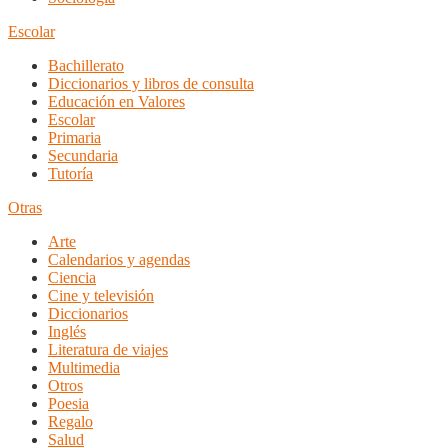
Escolar
Bachillerato
Diccionarios y libros de consulta
Educación en Valores
Escolar
Primaria
Secundaria
Tutoría
Otras
Arte
Calendarios y agendas
Ciencia
Cine y televisión
Diccionarios
Inglés
Literatura de viajes
Multimedia
Otros
Poesia
Regalo
Salud