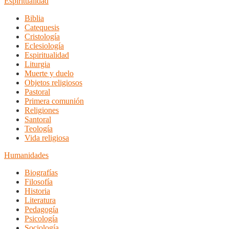
Espiritualidad
Biblia
Catequesis
Cristología
Eclesiología
Espiritualidad
Liturgia
Muerte y duelo
Objetos religiosos
Pastoral
Primera comunión
Religiones
Santoral
Teología
Vida religiosa
Humanidades
Biografías
Filosofía
Historia
Literatura
Pedagogía
Psicología
Sociología