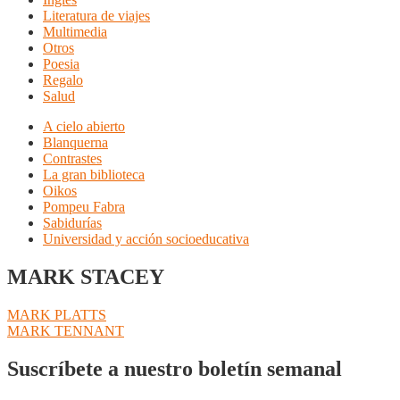
Literatura de viajes
Multimedia
Otros
Poesia
Regalo
Salud
A cielo abierto
Blanquerna
Contrastes
La gran biblioteca
Oikos
Pompeu Fabra
Sabidurías
Universidad y acción socioeducativa
MARK STACEY
Navegación
Anterior:
MARK PLATTS
Siguiente:
MARK TENNANT
de
entradas
Suscríbete a nuestro boletín semanal