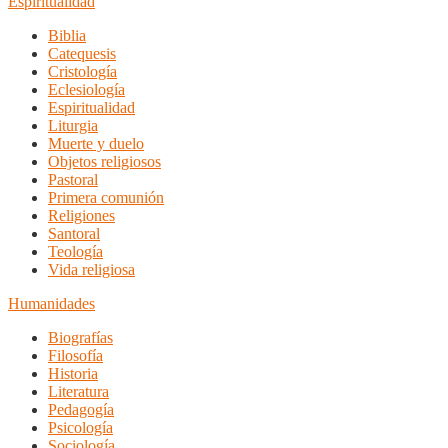
Espiritualidad
Biblia
Catequesis
Cristología
Eclesiología
Espiritualidad
Liturgia
Muerte y duelo
Objetos religiosos
Pastoral
Primera comunión
Religiones
Santoral
Teología
Vida religiosa
Humanidades
Biografías
Filosofía
Historia
Literatura
Pedagogía
Psicología
Sociología