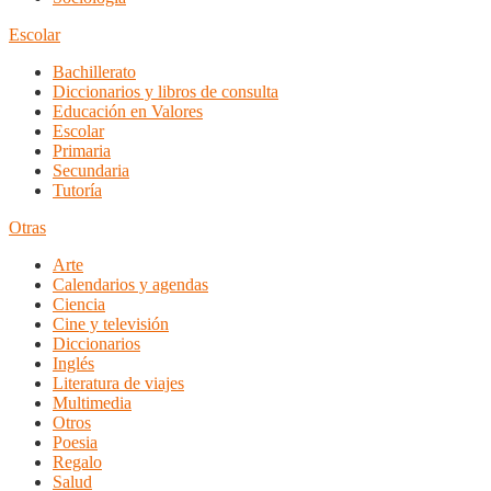
Escolar
Bachillerato
Diccionarios y libros de consulta
Educación en Valores
Escolar
Primaria
Secundaria
Tutoría
Otras
Arte
Calendarios y agendas
Ciencia
Cine y televisión
Diccionarios
Inglés
Literatura de viajes
Multimedia
Otros
Poesia
Regalo
Salud