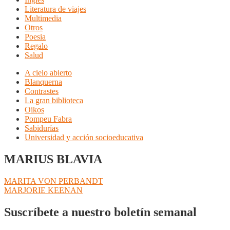
Literatura de viajes
Multimedia
Otros
Poesia
Regalo
Salud
A cielo abierto
Blanquerna
Contrastes
La gran biblioteca
Oikos
Pompeu Fabra
Sabidurías
Universidad y acción socioeducativa
MARIUS BLAVIA
Navegación
Anterior:
MARITA VON PERBANDT
Siguiente:
MARJORIE KEENAN
de
entradas
Suscríbete a nuestro boletín semanal