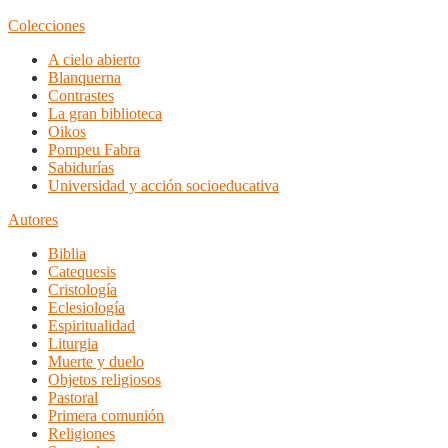
Colecciones
A cielo abierto
Blanquerna
Contrastes
La gran biblioteca
Oikos
Pompeu Fabra
Sabidurías
Universidad y acción socioeducativa
Autores
Biblia
Catequesis
Cristología
Eclesiología
Espiritualidad
Liturgia
Muerte y duelo
Objetos religiosos
Pastoral
Primera comunión
Religiones