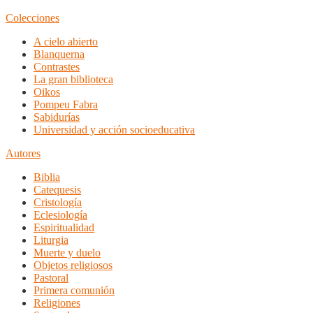
Colecciones
A cielo abierto
Blanquerna
Contrastes
La gran biblioteca
Oikos
Pompeu Fabra
Sabidurías
Universidad y acción socioeducativa
Autores
Biblia
Catequesis
Cristología
Eclesiología
Espiritualidad
Liturgia
Muerte y duelo
Objetos religiosos
Pastoral
Primera comunión
Religiones