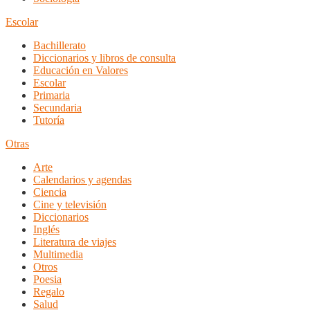
Escolar
Bachillerato
Diccionarios y libros de consulta
Educación en Valores
Escolar
Primaria
Secundaria
Tutoría
Otras
Arte
Calendarios y agendas
Ciencia
Cine y televisión
Diccionarios
Inglés
Literatura de viajes
Multimedia
Otros
Poesia
Regalo
Salud