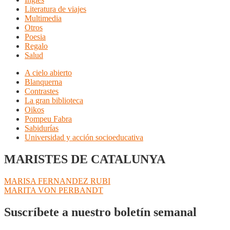
Literatura de viajes
Multimedia
Otros
Poesia
Regalo
Salud
A cielo abierto
Blanquerna
Contrastes
La gran biblioteca
Oikos
Pompeu Fabra
Sabidurías
Universidad y acción socioeducativa
MARISTES DE CATALUNYA
Navegación
Anterior:
MARISA FERNANDEZ RUBI
Siguiente:
MARITA VON PERBANDT
de
entradas
Suscríbete a nuestro boletín semanal