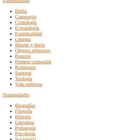
Espiritualidad
Biblia
Catequesis
Cristología
Eclesiología
Espiritualidad
Liturgia
Muerte y duelo
Objetos religiosos
Pastoral
Primera comunión
Religiones
Santoral
Teología
Vida religiosa
Humanidades
Biografías
Filosofía
Historia
Literatura
Pedagogía
Psicología
Sociología