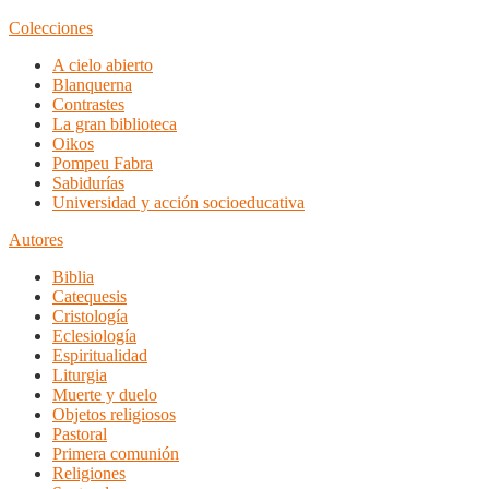
Colecciones
A cielo abierto
Blanquerna
Contrastes
La gran biblioteca
Oikos
Pompeu Fabra
Sabidurías
Universidad y acción socioeducativa
Autores
Biblia
Catequesis
Cristología
Eclesiología
Espiritualidad
Liturgia
Muerte y duelo
Objetos religiosos
Pastoral
Primera comunión
Religiones