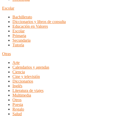
Escolar
Bachillerato
Diccionarios y libros de consulta
Educación en Valores
Escolar
Primaria
Secundaria
Tutoría
Otras
Arte
Calendarios y agendas
Ciencia
Cine y televisión
Diccionarios
Inglés
Literatura de viajes
Multimedia
Otros
Poesia
Regalo
Salud