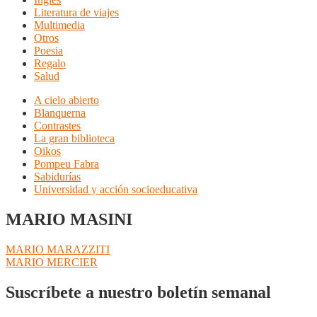
Literatura de viajes
Multimedia
Otros
Poesia
Regalo
Salud
A cielo abierto
Blanquerna
Contrastes
La gran biblioteca
Oikos
Pompeu Fabra
Sabidurías
Universidad y acción socioeducativa
MARIO MASINI
Navegación
Anterior:
MARIO MARAZZITI
Siguiente:
MARIO MERCIER
de
entradas
Suscríbete a nuestro boletín semanal