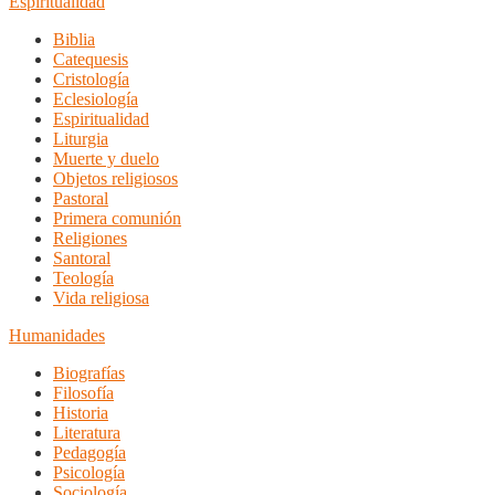
Espiritualidad
Biblia
Catequesis
Cristología
Eclesiología
Espiritualidad
Liturgia
Muerte y duelo
Objetos religiosos
Pastoral
Primera comunión
Religiones
Santoral
Teología
Vida religiosa
Humanidades
Biografías
Filosofía
Historia
Literatura
Pedagogía
Psicología
Sociología