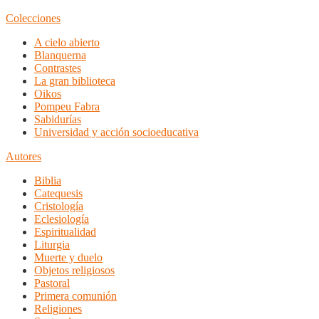
Colecciones
A cielo abierto
Blanquerna
Contrastes
La gran biblioteca
Oikos
Pompeu Fabra
Sabidurías
Universidad y acción socioeducativa
Autores
Biblia
Catequesis
Cristología
Eclesiología
Espiritualidad
Liturgia
Muerte y duelo
Objetos religiosos
Pastoral
Primera comunión
Religiones