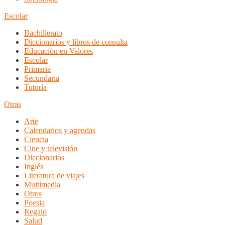
Escolar
Bachillerato
Diccionarios y libros de consulta
Educación en Valores
Escolar
Primaria
Secundaria
Tutoría
Otras
Arte
Calendarios y agendas
Ciencia
Cine y televisión
Diccionarios
Inglés
Literatura de viajes
Multimedia
Otros
Poesia
Regalo
Salud