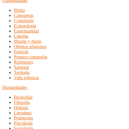
Espiritualidad
Biblia
Catequesis
Cristología
Eclesiología
Espiritualidad
Liturgia
Muerte y duelo
Objetos religiosos
Pastoral
Primera comunión
Religiones
Santoral
Teología
Vida religiosa
Humanidades
Biografías
Filosofía
Historia
Literatura
Pedagogía
Psicología
Sociología