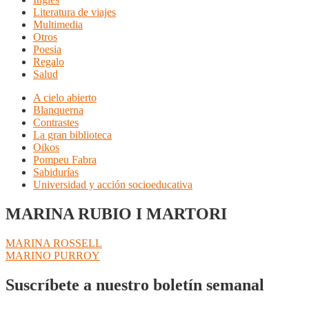
Literatura de viajes
Multimedia
Otros
Poesia
Regalo
Salud
A cielo abierto
Blanquerna
Contrastes
La gran biblioteca
Oikos
Pompeu Fabra
Sabidurías
Universidad y acción socioeducativa
MARINA RUBIO I MARTORI
Navegación
Anterior:
MARINA ROSSELL
Siguiente:
MARINO PURROY
de
entradas
Suscríbete a nuestro boletín semanal