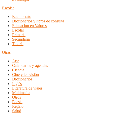
Escolar
Bachillerato
Diccionarios y libros de consulta
Educación en Valores
Escolar
Primaria
Secundaria
Tutoría
Otras
Arte
Calendarios y agendas
Ciencia
Cine y televisión
Diccionarios
Inglés
Literatura de viajes
Multimedia
Otros
Poesia
Regalo
Salud