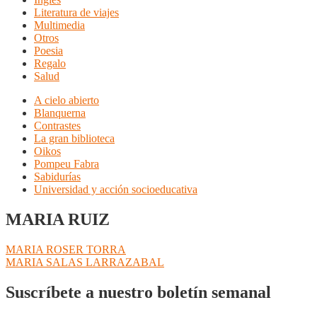
Literatura de viajes
Multimedia
Otros
Poesia
Regalo
Salud
A cielo abierto
Blanquerna
Contrastes
La gran biblioteca
Oikos
Pompeu Fabra
Sabidurías
Universidad y acción socioeducativa
MARIA RUIZ
Navegación
Anterior:
MARIA ROSER TORRA
Siguiente:
MARIA SALAS LARRAZABAL
de
entradas
Suscríbete a nuestro boletín semanal