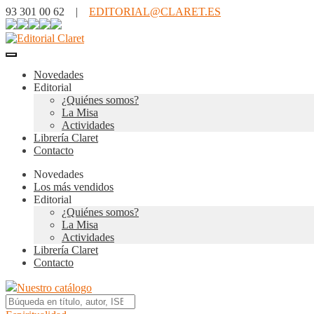
93 301 00 62 |
EDITORIAL@CLARET.ES
Novedades
Editorial
¿Quiénes somos?
La Misa
Actividades
Librería Claret
Contacto
Novedades
Los más vendidos
Editorial
¿Quiénes somos?
La Misa
Actividades
Librería Claret
Contacto
Nuestro catálogo