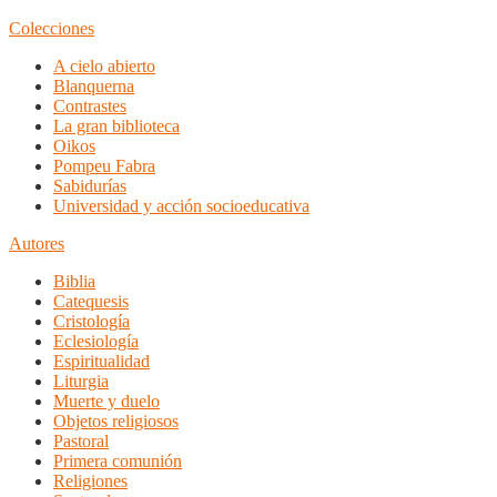
Colecciones
A cielo abierto
Blanquerna
Contrastes
La gran biblioteca
Oikos
Pompeu Fabra
Sabidurías
Universidad y acción socioeducativa
Autores
Biblia
Catequesis
Cristología
Eclesiología
Espiritualidad
Liturgia
Muerte y duelo
Objetos religiosos
Pastoral
Primera comunión
Religiones