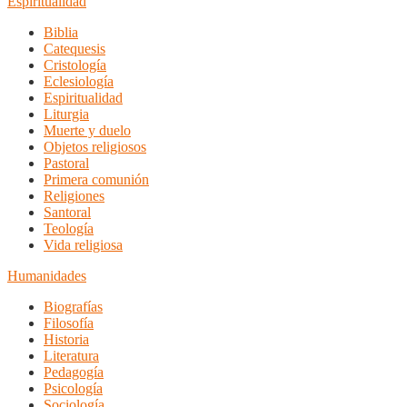
Espiritualidad
Biblia
Catequesis
Cristología
Eclesiología
Espiritualidad
Liturgia
Muerte y duelo
Objetos religiosos
Pastoral
Primera comunión
Religiones
Santoral
Teología
Vida religiosa
Humanidades
Biografías
Filosofía
Historia
Literatura
Pedagogía
Psicología
Sociología