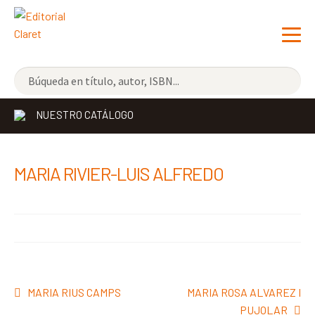
NOVEDADES
NUESTRO CATÁLOGO
LOS MÁS VENDIDOS
EDITORIAL
Exp
MARIA RIVIER-LUIS ALFREDO
el
LIBRERÍA CLARET
me
CONTACTO
hijo
Navegación
Anterior:
Siguiente:
MARIA RIUS CAMPS
MARIA ROSA ALVAREZ I
de
PUJOLAR