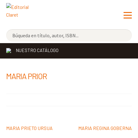
NOVEDADES
NUESTRO CATÁLOGO
LOS MÁS VENDIDOS
EDITORIAL
MARIA PRIOR
LIBRERÍA CLARET
CONTACTO
Navegación
Anterior:
Siguiente:
MARIA PRIETO URSUA
MARIA REGINA GOBERNA
de