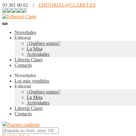
93 301 00 62 |
EDITORIAL@CLARET.ES
Novedades
Editorial
¿Quiénes somos?
La Misa
Actividades
Librería Claret
Contacto
Novedades
Los más vendidos
Editorial
¿Quiénes somos?
La Misa
Actividades
Librería Claret
Contacto
Nuestro catálogo