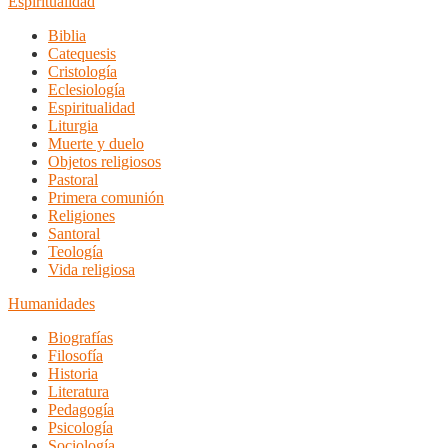
Espiritualidad
Biblia
Catequesis
Cristología
Eclesiología
Espiritualidad
Liturgia
Muerte y duelo
Objetos religiosos
Pastoral
Primera comunión
Religiones
Santoral
Teología
Vida religiosa
Humanidades
Biografías
Filosofía
Historia
Literatura
Pedagogía
Psicología
Sociología