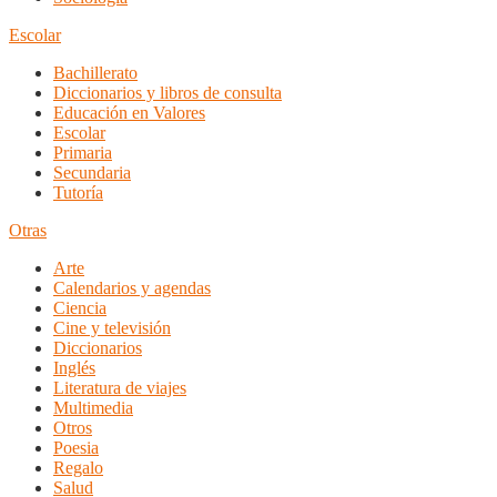
Escolar
Bachillerato
Diccionarios y libros de consulta
Educación en Valores
Escolar
Primaria
Secundaria
Tutoría
Otras
Arte
Calendarios y agendas
Ciencia
Cine y televisión
Diccionarios
Inglés
Literatura de viajes
Multimedia
Otros
Poesia
Regalo
Salud