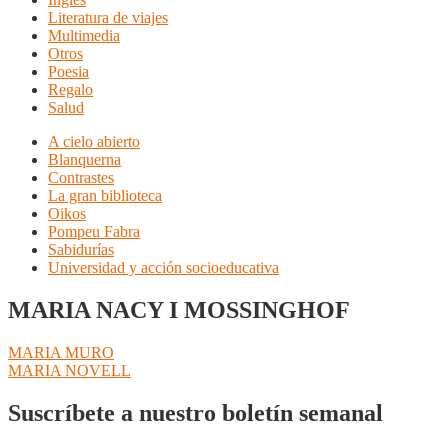
Literatura de viajes
Multimedia
Otros
Poesia
Regalo
Salud
A cielo abierto
Blanquerna
Contrastes
La gran biblioteca
Oikos
Pompeu Fabra
Sabidurías
Universidad y acción socioeducativa
MARIA NACY I MOSSINGHOF
Navegación
Anterior:
MARIA MURO
Siguiente:
MARIA NOVELL
de
entradas
Suscríbete a nuestro boletín semanal