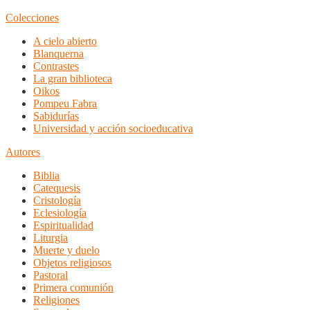
Colecciones
A cielo abierto
Blanquerna
Contrastes
La gran biblioteca
Oikos
Pompeu Fabra
Sabidurías
Universidad y acción socioeducativa
Autores
Biblia
Catequesis
Cristología
Eclesiología
Espiritualidad
Liturgia
Muerte y duelo
Objetos religiosos
Pastoral
Primera comunión
Religiones