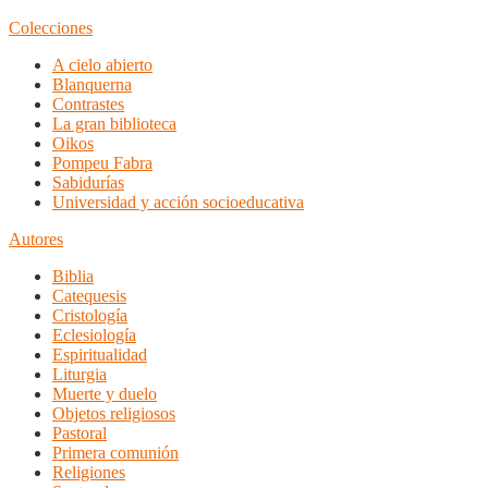
Colecciones
A cielo abierto
Blanquerna
Contrastes
La gran biblioteca
Oikos
Pompeu Fabra
Sabidurías
Universidad y acción socioeducativa
Autores
Biblia
Catequesis
Cristología
Eclesiología
Espiritualidad
Liturgia
Muerte y duelo
Objetos religiosos
Pastoral
Primera comunión
Religiones