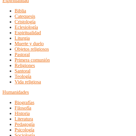
Espiritualidad
Biblia
Catequesis
Cristología
Eclesiología
Espiritualidad
Liturgia
Muerte y duelo
Objetos religiosos
Pastoral
Primera comunión
Religiones
Santoral
Teología
Vida religiosa
Humanidades
Biografías
Filosofía
Historia
Literatura
Pedagogía
Psicología
Sociología