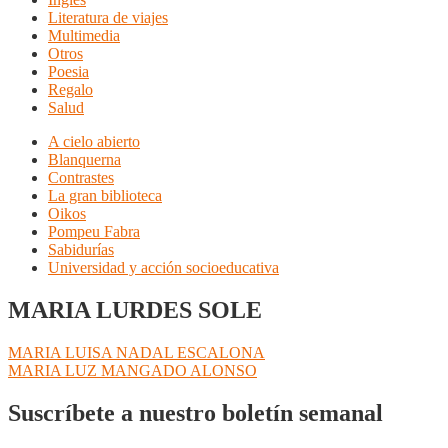
Literatura de viajes
Multimedia
Otros
Poesia
Regalo
Salud
A cielo abierto
Blanquerna
Contrastes
La gran biblioteca
Oikos
Pompeu Fabra
Sabidurías
Universidad y acción socioeducativa
MARIA LURDES SOLE
Navegación
Anterior:
MARIA LUISA NADAL ESCALONA
Siguiente:
MARIA LUZ MANGADO ALONSO
de
entradas
Suscríbete a nuestro boletín semanal