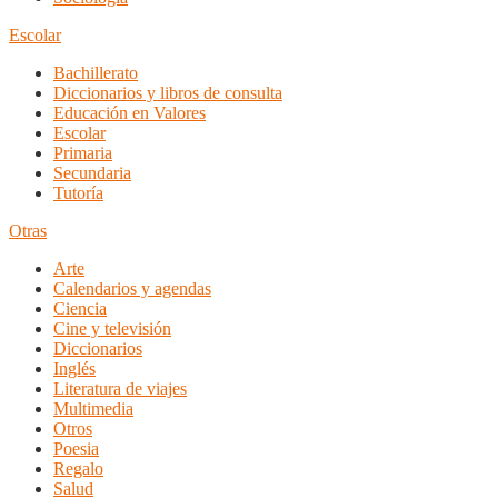
Escolar
Bachillerato
Diccionarios y libros de consulta
Educación en Valores
Escolar
Primaria
Secundaria
Tutoría
Otras
Arte
Calendarios y agendas
Ciencia
Cine y televisión
Diccionarios
Inglés
Literatura de viajes
Multimedia
Otros
Poesia
Regalo
Salud