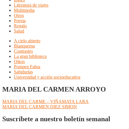
Literatura de viajes
Multimedia
Otros
Poesia
Regalo
Salud
A cielo abierto
Blanquerna
Contrastes
La gran biblioteca
Oikos
Pompeu Fabra
Sabidurías
Universidad y acción socioeducativa
MARIA DEL CARMEN ARROYO
Navegación
Anterior:
MARIA DEL CARME – VIÑAMATA LARA
Siguiente:
MARIA DEL CARMEN DIEZ SIMON
de
entradas
Suscríbete a nuestro boletín semanal