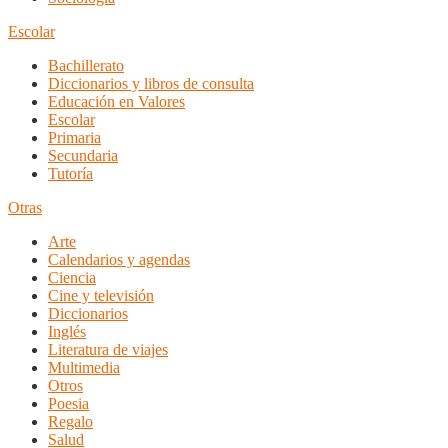
Escolar
Bachillerato
Diccionarios y libros de consulta
Educación en Valores
Escolar
Primaria
Secundaria
Tutoría
Otras
Arte
Calendarios y agendas
Ciencia
Cine y televisión
Diccionarios
Inglés
Literatura de viajes
Multimedia
Otros
Poesia
Regalo
Salud