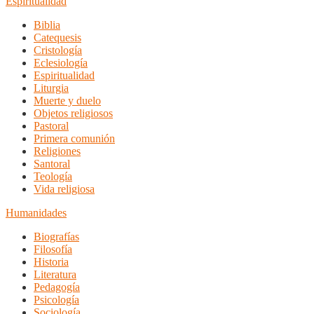
Espiritualidad
Biblia
Catequesis
Cristología
Eclesiología
Espiritualidad
Liturgia
Muerte y duelo
Objetos religiosos
Pastoral
Primera comunión
Religiones
Santoral
Teología
Vida religiosa
Humanidades
Biografías
Filosofía
Historia
Literatura
Pedagogía
Psicología
Sociología