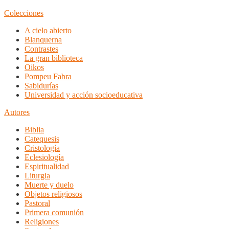
Colecciones
A cielo abierto
Blanquerna
Contrastes
La gran biblioteca
Oikos
Pompeu Fabra
Sabidurías
Universidad y acción socioeducativa
Autores
Biblia
Catequesis
Cristología
Eclesiología
Espiritualidad
Liturgia
Muerte y duelo
Objetos religiosos
Pastoral
Primera comunión
Religiones