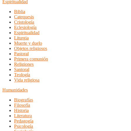
Espiritualidad
Biblia
Catequesis
Cristología
Eclesiología
Espiritualidad
Liturgia
Muerte y duelo
Objetos religiosos
Pastoral
Primera comunión
Religiones
Santoral
Teología
Vida religiosa
Humanidades
Biografías
Filosofía
Historia
Literatura
Pedagogía
Psicología