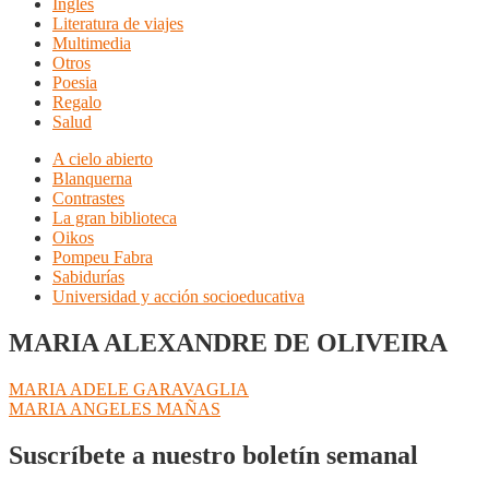
Inglés
Literatura de viajes
Multimedia
Otros
Poesia
Regalo
Salud
A cielo abierto
Blanquerna
Contrastes
La gran biblioteca
Oikos
Pompeu Fabra
Sabidurías
Universidad y acción socioeducativa
MARIA ALEXANDRE DE OLIVEIRA
Navegación
Anterior:
MARIA ADELE GARAVAGLIA
Siguiente:
MARIA ANGELES MAÑAS
de
entradas
Suscríbete a nuestro boletín semanal