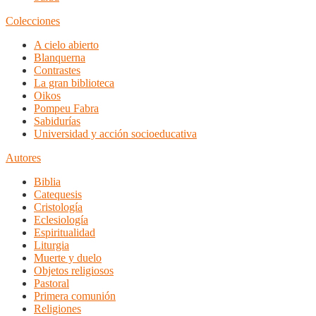
Colecciones
A cielo abierto
Blanquerna
Contrastes
La gran biblioteca
Oikos
Pompeu Fabra
Sabidurías
Universidad y acción socioeducativa
Autores
Biblia
Catequesis
Cristología
Eclesiología
Espiritualidad
Liturgia
Muerte y duelo
Objetos religiosos
Pastoral
Primera comunión
Religiones