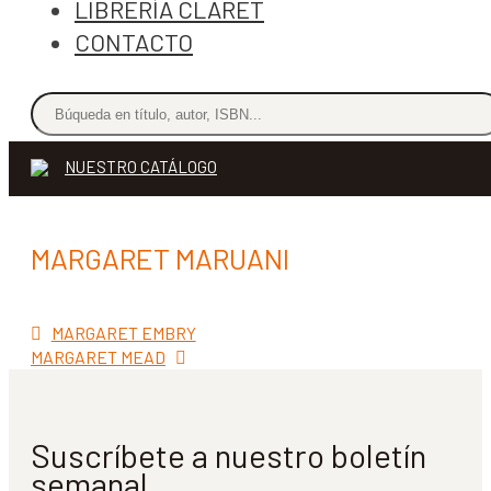
LIBRERÍA CLARET
CONTACTO
NUESTRO CATÁLOGO
MARGARET MARUANI
Anterior:
Navegación
MARGARET EMBRY
Siguiente:
MARGARET MEAD
de
entradas
Suscríbete a nuestro boletín
semanal