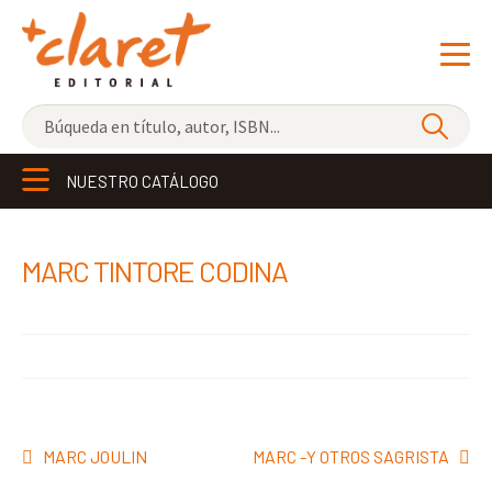
NOVEDADES
NUESTRO CATÁLOGO
LOS MÁS VENDIDOS
EDITORIAL
Exp
MARC TINTORE CODINA
el
LIBRERÍA CLARET
me
CONTACTO
hijo
Navegación
Anterior:
Siguiente:
MARC JOULIN
MARC -Y OTROS SAGRISTA
de