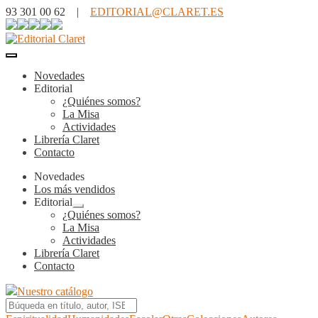
93 301 00 62 |
EDITORIAL@CLARET.ES
Novedades
Editorial
¿Quiénes somos?
La Misa
Actividades
Librería Claret
Contacto
Novedades
Los más vendidos
Editorial
Expandir
¿Quiénes somos?
el
La Misa
menú
Actividades
hijo
Librería Claret
Contacto
Nuestro catálogo