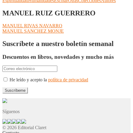
Espiritualidad
Humanidades
Escolar
Otras
Colecciones
Autores
MANUEL RUIZ GUERRERO
Navegación
Anterior:
MANUEL RIVAS NAVARRO
Siguiente:
MANUEL SANCHEZ MONJE
de
entradas
Suscríbete a nuestro boletín semanal
Descuentos en libros, novedades y mucho más
He leído y acepto la
política de privacidad
Síguenos
© 2026 Editorial Claret
Contacto