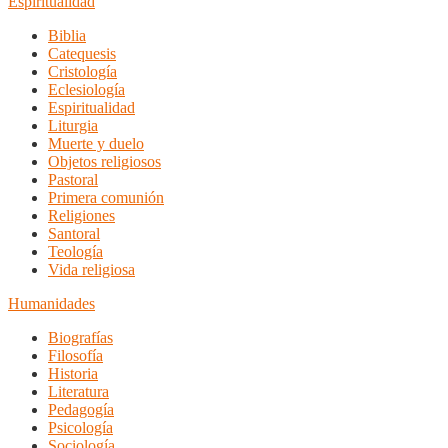
Espiritualidad
Biblia
Catequesis
Cristología
Eclesiología
Espiritualidad
Liturgia
Muerte y duelo
Objetos religiosos
Pastoral
Primera comunión
Religiones
Santoral
Teología
Vida religiosa
Humanidades
Biografías
Filosofía
Historia
Literatura
Pedagogía
Psicología
Sociología