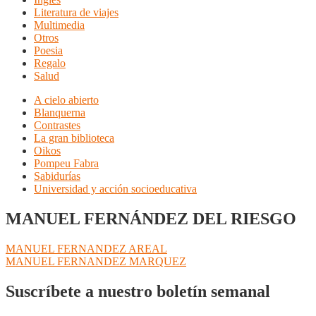
Literatura de viajes
Multimedia
Otros
Poesia
Regalo
Salud
A cielo abierto
Blanquerna
Contrastes
La gran biblioteca
Oikos
Pompeu Fabra
Sabidurías
Universidad y acción socioeducativa
MANUEL FERNÁNDEZ DEL RIESGO
Navegación
Anterior:
MANUEL FERNANDEZ AREAL
Siguiente:
MANUEL FERNANDEZ MARQUEZ
de
entradas
Suscríbete a nuestro boletín semanal