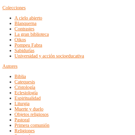
Colecciones
A cielo abierto
Blanquerna
Contrastes
La gran biblioteca
Oikos
Pompeu Fabra
Sabidurías
Universidad y acción socioeducativa
Autores
Biblia
Catequesis
Cristología
Eclesiología
Espiritualidad
Liturgia
Muerte y duelo
Objetos religiosos
Pastoral
Primera comunión
Religiones