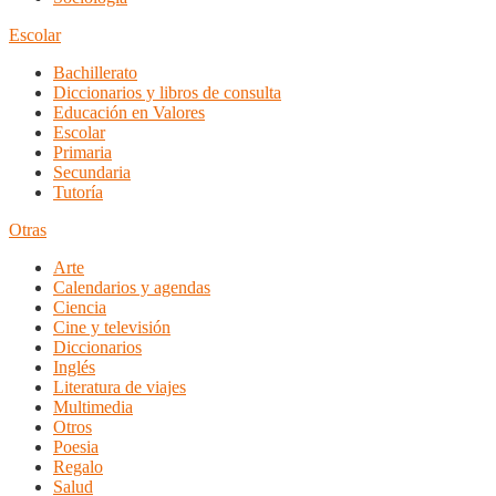
Escolar
Bachillerato
Diccionarios y libros de consulta
Educación en Valores
Escolar
Primaria
Secundaria
Tutoría
Otras
Arte
Calendarios y agendas
Ciencia
Cine y televisión
Diccionarios
Inglés
Literatura de viajes
Multimedia
Otros
Poesia
Regalo
Salud