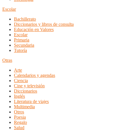
Escolar
Bachillerato
Diccionarios y libros de consulta
Educación en Valores
Escolar
Primaria
Secundaria
Tutoría
Otras
Arte
Calendarios y agendas
Ciencia
Cine y televisión
Diccionarios
Inglés
Literatura de viajes
Multimedia
Otros
Poesia
Regalo
Salud