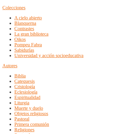
Colecciones
A cielo abierto
Blanquerna
Contrastes
La gran biblioteca
Oikos
Pompeu Fabra
Sabidurías
Universidad y acción socioeducativa
Autores
Biblia
Catequesis
Cristología
Eclesiología
Espiritualidad
Liturgia
Muerte y duelo
Objetos religiosos
Pastoral
Primera comunión
Religiones