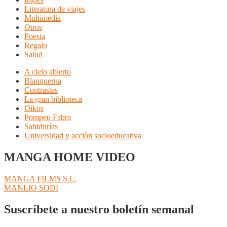
Literatura de viajes
Multimedia
Otros
Poesia
Regalo
Salud
A cielo abierto
Blanquerna
Contrastes
La gran biblioteca
Oikos
Pompeu Fabra
Sabidurías
Universidad y acción socioeducativa
MANGA HOME VIDEO
Navegación
Anterior:
MANGA FILMS S.L.
Siguiente:
MANLIO SODI
de
entradas
Suscríbete a nuestro boletín semanal