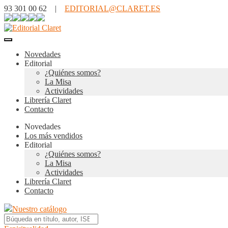
93 301 00 62 |
EDITORIAL@CLARET.ES
Novedades
Editorial
¿Quiénes somos?
La Misa
Actividades
Librería Claret
Contacto
Novedades
Los más vendidos
Editorial
¿Quiénes somos?
La Misa
Actividades
Librería Claret
Contacto
Nuestro catálogo