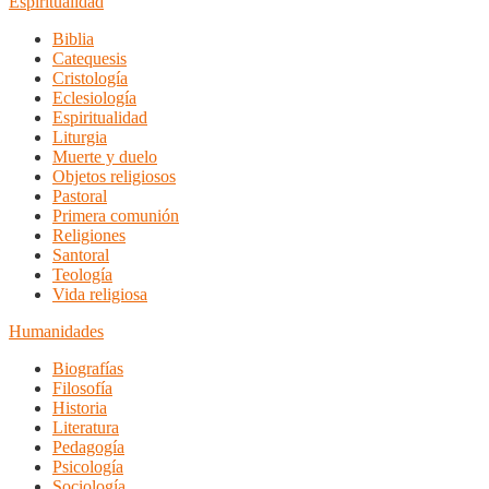
Espiritualidad
Biblia
Catequesis
Cristología
Eclesiología
Espiritualidad
Liturgia
Muerte y duelo
Objetos religiosos
Pastoral
Primera comunión
Religiones
Santoral
Teología
Vida religiosa
Humanidades
Biografías
Filosofía
Historia
Literatura
Pedagogía
Psicología
Sociología