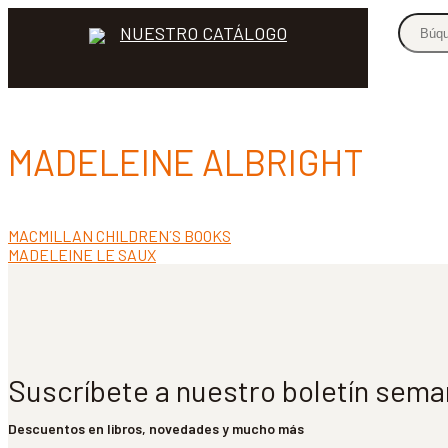
NUESTRO CATÁLOGO
MADELEINE ALBRIGHT
Anterior:
MACMILLAN CHILDREN´S BOOKS
Navegación
Siguiente:
MADELEINE LE SAUX
de
entradas
Suscríbete a nuestro boletín sema
Descuentos en libros, novedades y mucho más