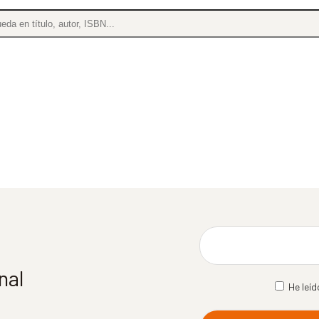
nal
He leíd