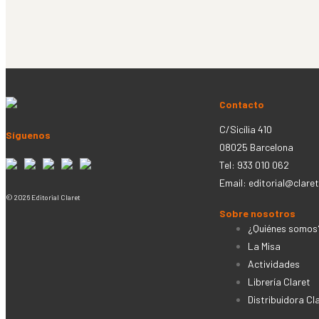
Contacto
C/Sicília 410
Síguenos
08025 Barcelona
Tel: 933 010 062
Email:
editorial@claret
© 2026 Editorial Claret
Sobre nosotros
¿Quiénes somos
La Misa
Actividades
Librería Claret
Distribuidora Cl