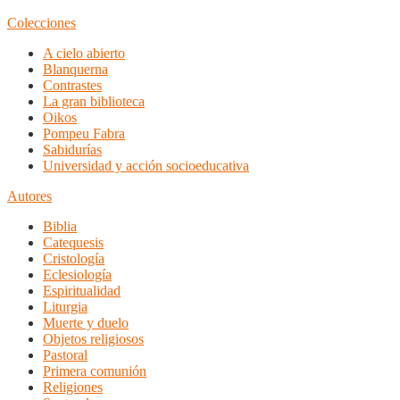
Colecciones
A cielo abierto
Blanquerna
Contrastes
La gran biblioteca
Oikos
Pompeu Fabra
Sabidurías
Universidad y acción socioeducativa
Autores
Biblia
Catequesis
Cristología
Eclesiología
Espiritualidad
Liturgia
Muerte y duelo
Objetos religiosos
Pastoral
Primera comunión
Religiones