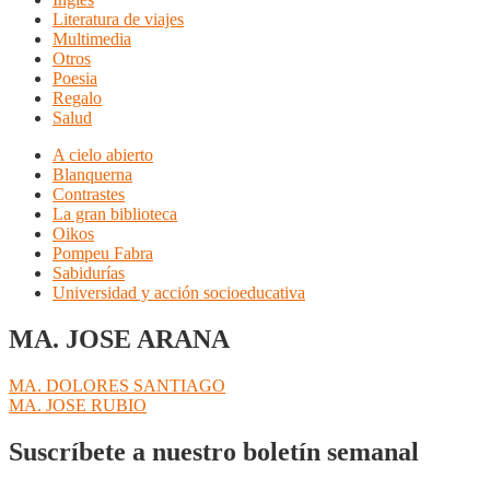
Literatura de viajes
Multimedia
Otros
Poesia
Regalo
Salud
A cielo abierto
Blanquerna
Contrastes
La gran biblioteca
Oikos
Pompeu Fabra
Sabidurías
Universidad y acción socioeducativa
MA. JOSE ARANA
Navegación
Anterior:
MA. DOLORES SANTIAGO
Siguiente:
MA. JOSE RUBIO
de
entradas
Suscríbete a nuestro boletín semanal