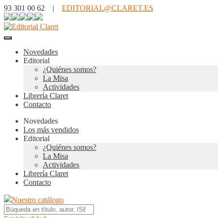
93 301 00 62 |
EDITORIAL@CLARET.ES
Novedades
Editorial
¿Quiénes somos?
La Misa
Actividades
Librería Claret
Contacto
Novedades
Los más vendidos
Editorial
¿Quiénes somos?
La Misa
Actividades
Librería Claret
Contacto
Nuestro catálogo