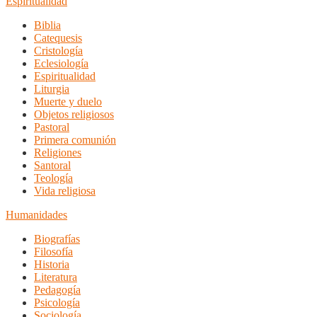
Espiritualidad
Biblia
Catequesis
Cristología
Eclesiología
Espiritualidad
Liturgia
Muerte y duelo
Objetos religiosos
Pastoral
Primera comunión
Religiones
Santoral
Teología
Vida religiosa
Humanidades
Biografías
Filosofía
Historia
Literatura
Pedagogía
Psicología
Sociología