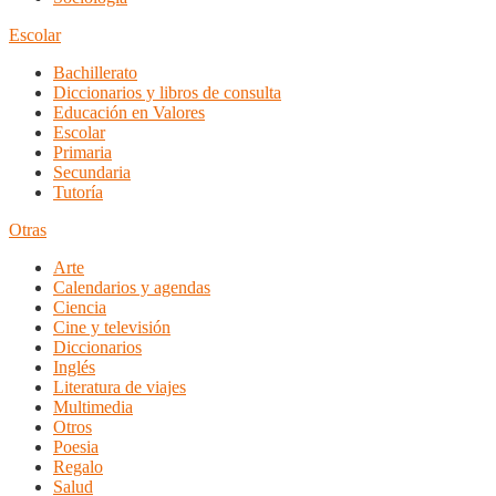
Escolar
Bachillerato
Diccionarios y libros de consulta
Educación en Valores
Escolar
Primaria
Secundaria
Tutoría
Otras
Arte
Calendarios y agendas
Ciencia
Cine y televisión
Diccionarios
Inglés
Literatura de viajes
Multimedia
Otros
Poesia
Regalo
Salud