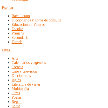
Escolar
Bachillerato
Diccionarios y libros de consulta
Educación en Valores
Escolar
Primaria
Secundaria
Tutoría
Otras
Arte
Calendarios y agendas
Ciencia
Cine y televisión
Diccionarios
Inglés
Literatura de viajes
Multimedia
Otros
Poesia
Regalo
Salud