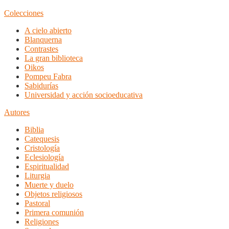
Colecciones
A cielo abierto
Blanquerna
Contrastes
La gran biblioteca
Oikos
Pompeu Fabra
Sabidurías
Universidad y acción socioeducativa
Autores
Biblia
Catequesis
Cristología
Eclesiología
Espiritualidad
Liturgia
Muerte y duelo
Objetos religiosos
Pastoral
Primera comunión
Religiones