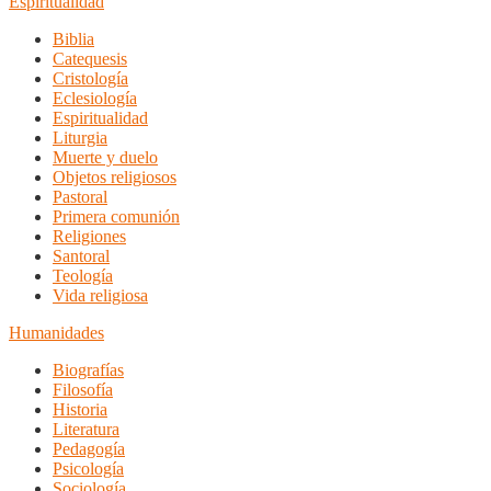
Espiritualidad
Biblia
Catequesis
Cristología
Eclesiología
Espiritualidad
Liturgia
Muerte y duelo
Objetos religiosos
Pastoral
Primera comunión
Religiones
Santoral
Teología
Vida religiosa
Humanidades
Biografías
Filosofía
Historia
Literatura
Pedagogía
Psicología
Sociología