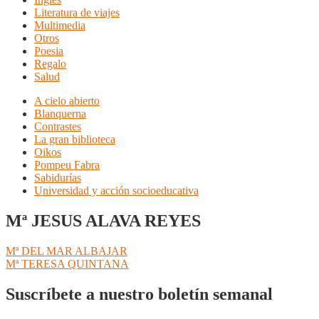
Literatura de viajes
Multimedia
Otros
Poesia
Regalo
Salud
A cielo abierto
Blanquerna
Contrastes
La gran biblioteca
Oikos
Pompeu Fabra
Sabidurías
Universidad y acción socioeducativa
Mª JESUS ALAVA REYES
Navegación
Anterior:
Mª DEL MAR ALBAJAR
Siguiente:
Mª TERESA QUINTANA
de
entradas
Suscríbete a nuestro boletín semanal