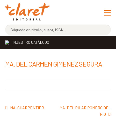
NOVEDADES
NUESTRO CATÁLOGO
LOS MÁS VENDIDOS
EDITORIAL
Exp
MA. DEL CARMEN GIMENEZ SEGURA
el
LIBRERÍA CLARET
me
CONTACTO
hijo
Navegación
Anterior:
Siguiente:
MA. CHARPENTIER
MA. DEL PILAR ROMERO DEL
de
RIO