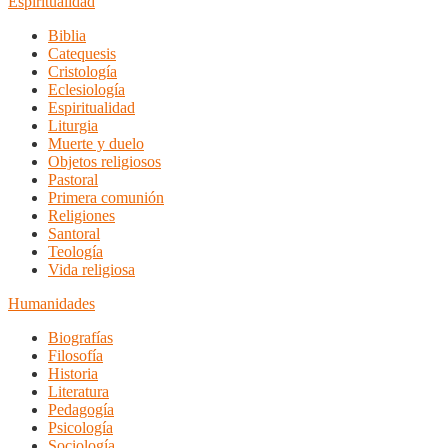
Espiritualidad
Biblia
Catequesis
Cristología
Eclesiología
Espiritualidad
Liturgia
Muerte y duelo
Objetos religiosos
Pastoral
Primera comunión
Religiones
Santoral
Teología
Vida religiosa
Humanidades
Biografías
Filosofía
Historia
Literatura
Pedagogía
Psicología
Sociología