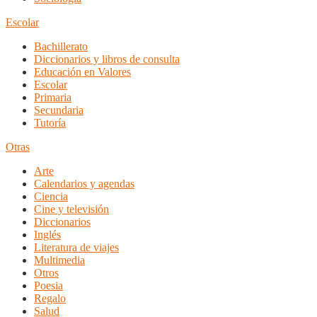
Escolar
Bachillerato
Diccionarios y libros de consulta
Educación en Valores
Escolar
Primaria
Secundaria
Tutoría
Otras
Arte
Calendarios y agendas
Ciencia
Cine y televisión
Diccionarios
Inglés
Literatura de viajes
Multimedia
Otros
Poesia
Regalo
Salud