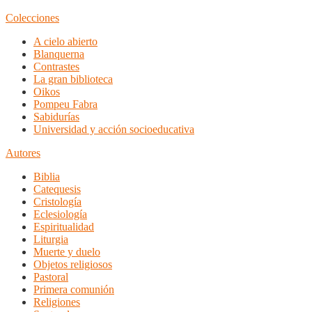
Colecciones
A cielo abierto
Blanquerna
Contrastes
La gran biblioteca
Oikos
Pompeu Fabra
Sabidurías
Universidad y acción socioeducativa
Autores
Biblia
Catequesis
Cristología
Eclesiología
Espiritualidad
Liturgia
Muerte y duelo
Objetos religiosos
Pastoral
Primera comunión
Religiones