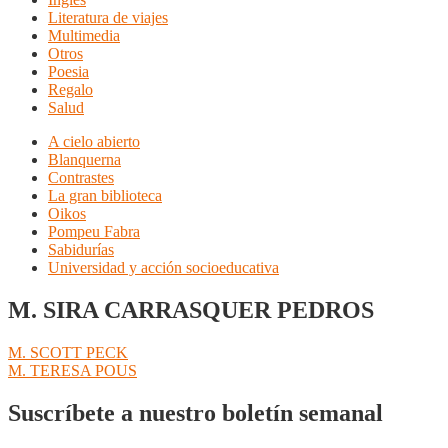
Literatura de viajes
Multimedia
Otros
Poesia
Regalo
Salud
A cielo abierto
Blanquerna
Contrastes
La gran biblioteca
Oikos
Pompeu Fabra
Sabidurías
Universidad y acción socioeducativa
M. SIRA CARRASQUER PEDROS
Navegación
Anterior:
M. SCOTT PECK
Siguiente:
M. TERESA POUS
de
entradas
Suscríbete a nuestro boletín semanal