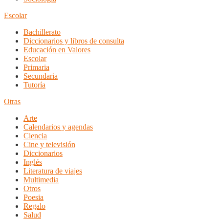
Escolar
Bachillerato
Diccionarios y libros de consulta
Educación en Valores
Escolar
Primaria
Secundaria
Tutoría
Otras
Arte
Calendarios y agendas
Ciencia
Cine y televisión
Diccionarios
Inglés
Literatura de viajes
Multimedia
Otros
Poesia
Regalo
Salud