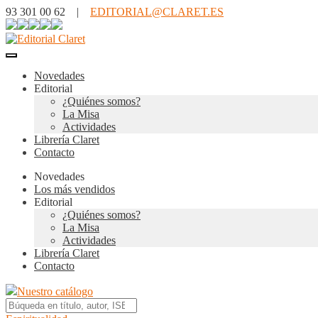
93 301 00 62 |
EDITORIAL@CLARET.ES
Novedades
Editorial
¿Quiénes somos?
La Misa
Actividades
Librería Claret
Contacto
Novedades
Los más vendidos
Editorial
¿Quiénes somos?
La Misa
Actividades
Librería Claret
Contacto
Nuestro catálogo