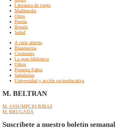
Literatura de viajes
Multimedia
Otros
Poesia
Regalo
Salud
A cielo abierto
Blanquerna
Contrastes
La gran biblioteca
Oikos
Pompeu Fabra
Sabidurías
Universidad y acción socioeducativa
M. BELTRAN
Navegación
Anterior:
M. ASSUMPCIO RIBAS
Siguiente:
M. BRUGADA
de
entradas
Suscríbete a nuestro boletín semanal