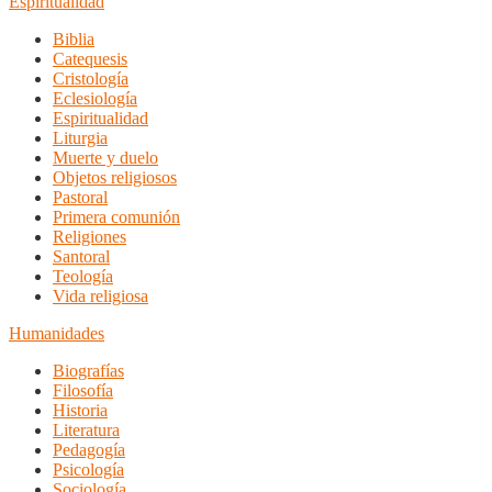
Espiritualidad
Biblia
Catequesis
Cristología
Eclesiología
Espiritualidad
Liturgia
Muerte y duelo
Objetos religiosos
Pastoral
Primera comunión
Religiones
Santoral
Teología
Vida religiosa
Humanidades
Biografías
Filosofía
Historia
Literatura
Pedagogía
Psicología
Sociología