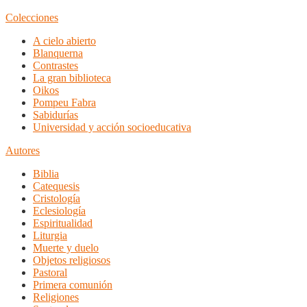
Colecciones
A cielo abierto
Blanquerna
Contrastes
La gran biblioteca
Oikos
Pompeu Fabra
Sabidurías
Universidad y acción socioeducativa
Autores
Biblia
Catequesis
Cristología
Eclesiología
Espiritualidad
Liturgia
Muerte y duelo
Objetos religiosos
Pastoral
Primera comunión
Religiones