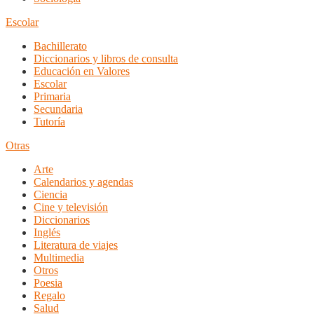
Escolar
Bachillerato
Diccionarios y libros de consulta
Educación en Valores
Escolar
Primaria
Secundaria
Tutoría
Otras
Arte
Calendarios y agendas
Ciencia
Cine y televisión
Diccionarios
Inglés
Literatura de viajes
Multimedia
Otros
Poesia
Regalo
Salud