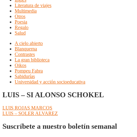
Literatura de viajes
Multimedia
Otros
Poesia
Regalo
Salud
A cielo abierto
Blanquerna
Contrastes
La gran biblioteca
Oikos
Pompeu Fabra
Sabidurías
Universidad y acción socioeducativa
LUIS – SI ALONSO SCHOKEL
Navegación
Anterior:
LUIS ROJAS MARCOS
Siguiente:
LUIS – SOLER ALVAREZ
de
entradas
Suscríbete a nuestro boletín semanal