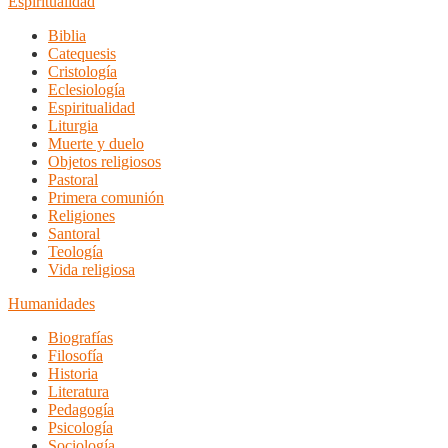
Espiritualidad
Biblia
Catequesis
Cristología
Eclesiología
Espiritualidad
Liturgia
Muerte y duelo
Objetos religiosos
Pastoral
Primera comunión
Religiones
Santoral
Teología
Vida religiosa
Humanidades
Biografías
Filosofía
Historia
Literatura
Pedagogía
Psicología
Sociología