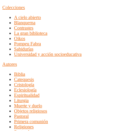
Colecciones
A cielo abierto
Blanquerna
Contrastes
La gran biblioteca
Oikos
Pompeu Fabra
Sabidurías
Universidad y acción socioeducativa
Autores
Biblia
Catequesis
Cristología
Eclesiología
Espiritualidad
Liturgia
Muerte y duelo
Objetos religiosos
Pastoral
Primera comunión
Religiones