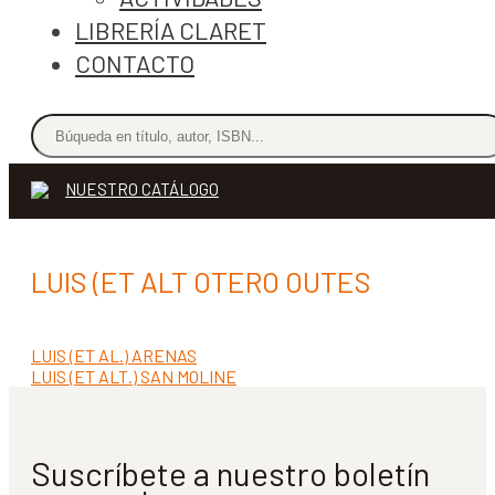
LIBRERÍA CLARET
CONTACTO
NUESTRO CATÁLOGO
LUIS (ET ALT OTERO OUTES
Anterior:
LUIS (ET AL.) ARENAS
Navegación
Siguiente:
LUIS (ET ALT.) SAN MOLINE
de
entradas
Suscríbete a nuestro boletín