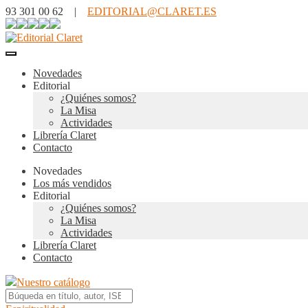
93 301 00 62 |
EDITORIAL@CLARET.ES
Novedades
Editorial
¿Quiénes somos?
La Misa
Actividades
Librería Claret
Contacto
Novedades
Los más vendidos
Editorial
¿Quiénes somos?
La Misa
Actividades
Librería Claret
Contacto
Nuestro catálogo