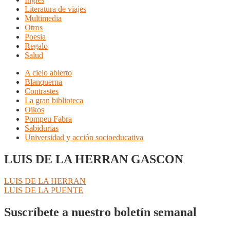
Literatura de viajes
Multimedia
Otros
Poesia
Regalo
Salud
A cielo abierto
Blanquerna
Contrastes
La gran biblioteca
Oikos
Pompeu Fabra
Sabidurías
Universidad y acción socioeducativa
LUIS DE LA HERRAN GASCON
Navegación
Anterior:
LUIS DE LA HERRAN
Siguiente:
LUIS DE LA PUENTE
de
entradas
Suscríbete a nuestro boletín semanal