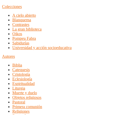
Colecciones
A cielo abierto
Blanquerna
Contrastes
La gran biblioteca
Oikos
Pompeu Fabra
Sabidurías
Universidad y acción socioeducativa
Autores
Biblia
Catequesis
Cristología
Eclesiología
Espiritualidad
Liturgia
Muerte y duelo
Objetos religiosos
Pastoral
Primera comunión
Religiones