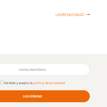
Siguiente:
LOURENçO GAUCI
He leído y acepto la
política de privacidad