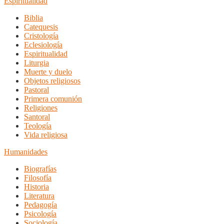
Espiritualidad
Biblia
Catequesis
Cristología
Eclesiología
Espiritualidad
Liturgia
Muerte y duelo
Objetos religiosos
Pastoral
Primera comunión
Religiones
Santoral
Teología
Vida religiosa
Humanidades
Biografías
Filosofía
Historia
Literatura
Pedagogía
Psicología
Sociología