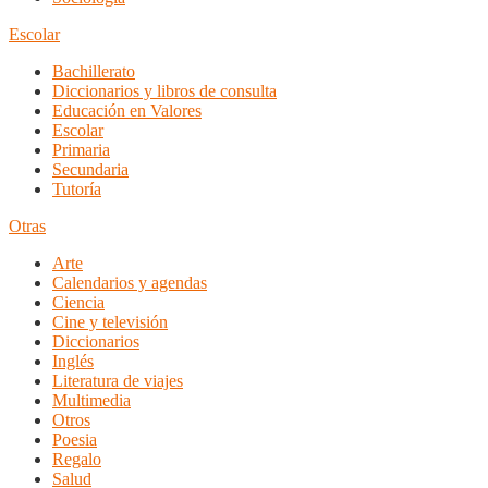
Escolar
Bachillerato
Diccionarios y libros de consulta
Educación en Valores
Escolar
Primaria
Secundaria
Tutoría
Otras
Arte
Calendarios y agendas
Ciencia
Cine y televisión
Diccionarios
Inglés
Literatura de viajes
Multimedia
Otros
Poesia
Regalo
Salud