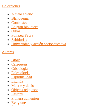
Colecciones
A cielo abierto
Blanquerna
Contrastes
La gran biblioteca
Oikos
Pompeu Fabra
Sabidurías
Universidad y acción socioeducativa
Autores
Biblia
Catequesis
Cristología
Eclesiología
Espiritualidad
Liturgia
Muerte y duelo
Objetos religiosos
Pastoral
Primera comunión
Religiones