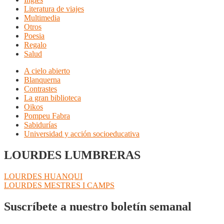
Literatura de viajes
Multimedia
Otros
Poesia
Regalo
Salud
A cielo abierto
Blanquerna
Contrastes
La gran biblioteca
Oikos
Pompeu Fabra
Sabidurías
Universidad y acción socioeducativa
LOURDES LUMBRERAS
Navegación
Anterior:
LOURDES HUANQUI
Siguiente:
LOURDES MESTRES I CAMPS
de
entradas
Suscríbete a nuestro boletín semanal