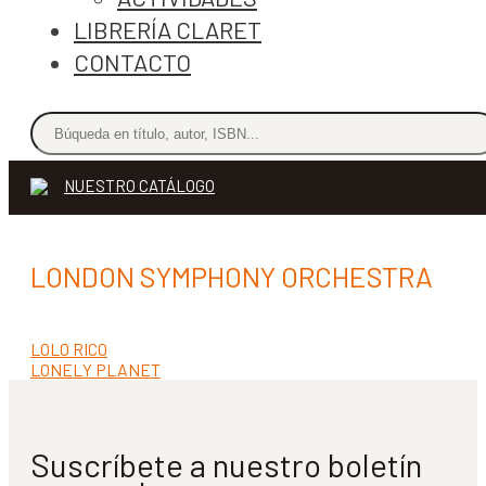
LIBRERÍA CLARET
CONTACTO
NUESTRO CATÁLOGO
LONDON SYMPHONY ORCHESTRA
Anterior:
LOLO RICO
Navegación
Siguiente:
LONELY PLANET
de
entradas
Suscríbete a nuestro boletín