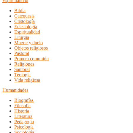
Espiritualidad
Biblia
Catequesis
Cristología
Eclesiología
Espiritualidad
Liturgia
Muerte y duelo
Objetos religiosos
Pastoral
Primera comunión
Religiones
Santoral
Teología
Vida religiosa
Humanidades
Biografías
Filosofía
Historia
Literatura
Pedagogía
Psicología
Sociología