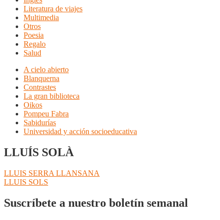
Literatura de viajes
Multimedia
Otros
Poesia
Regalo
Salud
A cielo abierto
Blanquerna
Contrastes
La gran biblioteca
Oikos
Pompeu Fabra
Sabidurías
Universidad y acción socioeducativa
LLUÍS SOLÀ
Navegación
Anterior:
LLUIS SERRA LLANSANA
Siguiente:
LLUIS SOLS
de
entradas
Suscríbete a nuestro boletín semanal