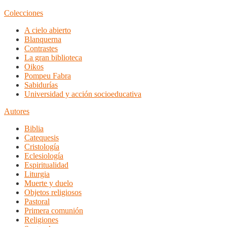
Colecciones
A cielo abierto
Blanquerna
Contrastes
La gran biblioteca
Oikos
Pompeu Fabra
Sabidurías
Universidad y acción socioeducativa
Autores
Biblia
Catequesis
Cristología
Eclesiología
Espiritualidad
Liturgia
Muerte y duelo
Objetos religiosos
Pastoral
Primera comunión
Religiones