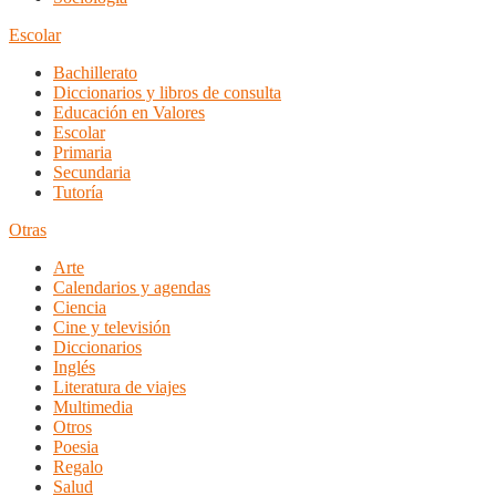
Escolar
Bachillerato
Diccionarios y libros de consulta
Educación en Valores
Escolar
Primaria
Secundaria
Tutoría
Otras
Arte
Calendarios y agendas
Ciencia
Cine y televisión
Diccionarios
Inglés
Literatura de viajes
Multimedia
Otros
Poesia
Regalo
Salud